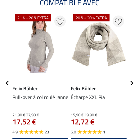
COMPATIBLE AVEC
NO
21 % + 20 % EXTRA
20 % + 20 % EXTRA
Felix Bühler
Felix Bühler
Feli
Pull-over à col roulé Janne
Écharpe XXL Pia
Bon
9,9
21,90 €
27,90 €
15,90 €
19,90 €
17,52 €
12,72 €
4.2
4.9
23
5.0
1