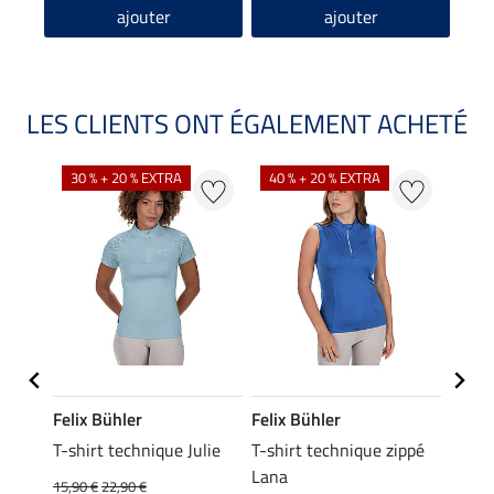
ajouter
ajouter
LES CLIENTS ONT ÉGALEMENT ACHETÉ
30 % + 20 % EXTRA
40 % + 20 % EXTRA
20 %
Felix Bühler
Felix Bühler
Felix
line
T-shirt technique Julie
T-shirt technique zippé
Polo 
Lana
15,90 €
22,90 €
15,90 