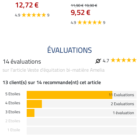
12,72 €
12,
11,90 €
19,90 €
9,52 €
4.9
9
4.7
4.9
9
ÉVALUATIONS
14 évaluations
4.7
sur l'article Veste d'équitation bi-matière Amelia
13 client(s) sur 14 recommande(nt) cet article
5 Etoiles
11 Evaluations
4 Etoiles
2 Evaluations
3 Etoiles
1 évaluation
2 Etoiles
1 Etoile