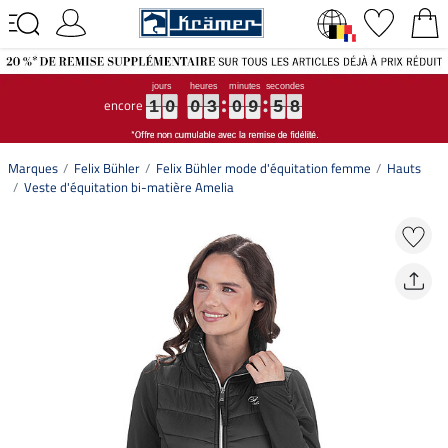
encore
1
1
1
0
0
0
0
0
0
3
3
3
0
0
0
9
9
9
5
5
5
7
8
7
1
0
0
3
0
9
5
8
Marques
Felix Bühler
Felix Bühler mode d'équitation femme
Hauts
Veste d'équitation bi-matière Amelia