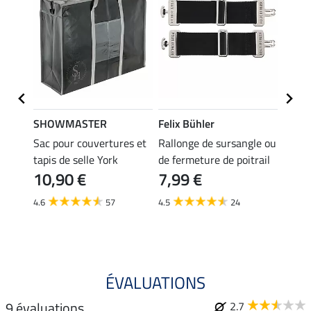
SHOWMASTER
Felix Bühler
THER
ches
Sac pour couvertures et
Rallonge de sursangle ou
Prote
rabat
tapis de selle York
de fermeture de poitrail
de fe
10,90 €
7,99 €
couve
6,9
4.6
57
4.5
24
4.3
ÉVALUATIONS
9 évaluations
2.7