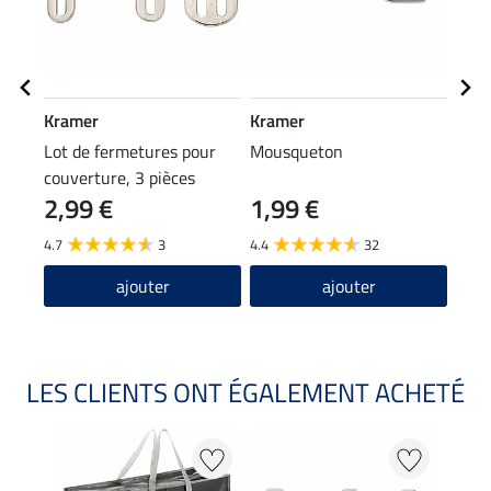
Kramer
Kramer
Safe
Lot de fermetures pour
Mousqueton
Élas
couverture, 3 pièces
Bühl
2,99 €
1,99 €
5,9
4.7
3
4.4
32
4.8
ajouter
ajouter
LES CLIENTS ONT ÉGALEMENT ACHETÉ