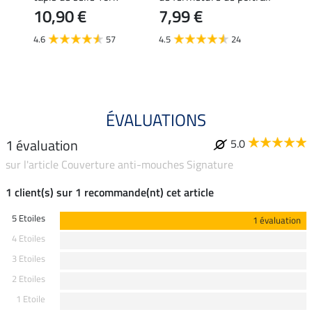
10,90 €
7,99 €
69,90 
55,
4.6
57
4.5
24
3.2
ÉVALUATIONS
1 évaluation
5.0
sur l'article Couverture anti-mouches Signature
1 client(s) sur 1 recommande(nt) cet article
5 Etoiles
1 évaluation
4 Etoiles
3 Etoiles
2 Etoiles
1 Etoile