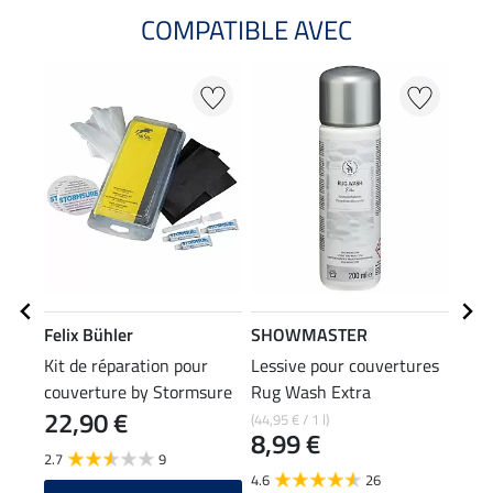
COMPATIBLE AVEC
Felix Bühler
SHOWMASTER
Kra
Kit de réparation pour
Lessive pour couvertures
Anne
couverture by Stormsure
Rug Wash Extra
caou
22,90 €
2,4
surs
(44,95 € / 1 l)
8,99 €
2.7
9
4.6
4.6
26