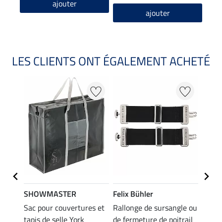
ajouter
ajouter
LES CLIENTS ONT ÉGALEMENT ACHETÉ
22 %
SHOWMASTER
Felix Bühler
Felix
ches
Sac pour couvertures et
Rallonge de sursangle ou
Couve
rabat
tapis de selle York
de fermeture de poitrail
eczém