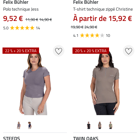
Felix Bühler
Felix Bühler
Polo technique Jess
T-shirt technique zippé Christine
9,52 €
À partir de 15,92 €
11,90 €
14,90 €
19,90 €
24,90 €
5.0
14
4.1
10
22 % + 20 % EXTRA
20 % + 20 % EXTRA
STEEDS
TWIN OAKS