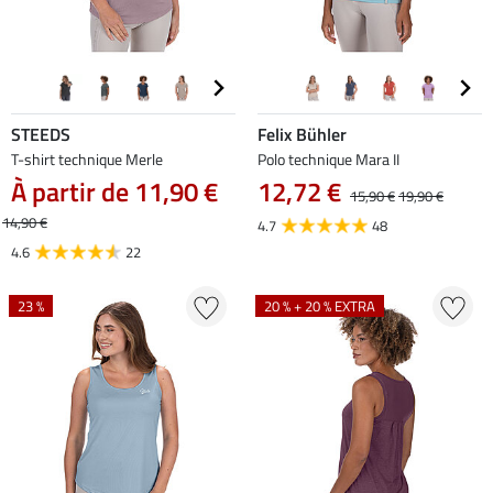
STEEDS
Felix Bühler
T-shirt technique Merle
Polo technique Mara II
À partir de 11,90 €
12,72 €
15,90 €
19,90 €
14,90 €
4.7
48
4.6
22
23 %
20 % + 20 % EXTRA