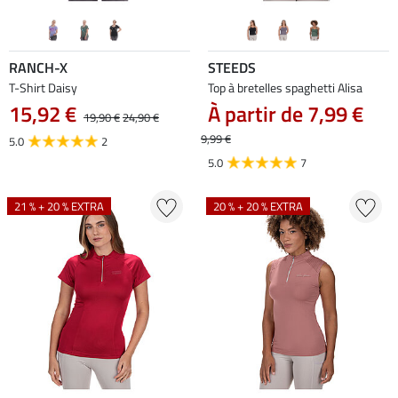
RANCH-X
STEEDS
T-Shirt Daisy
Top à bretelles spaghetti Alisa
15,92 €
À partir de 7,99 €
19,90 €
24,90 €
9,99 €
5.0
2
5.0
7
21 % + 20 % EXTRA
20 % + 20 % EXTRA