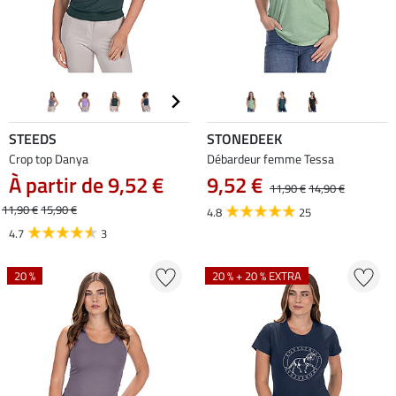
STEEDS
STONEDEEK
Crop top Danya
Débardeur femme Tessa
À partir de 9,52 €
9,52 €
11,90 €
14,90 €
11,90 €
15,90 €
4.8
25
4.7
3
20 %
20 % + 20 % EXTRA