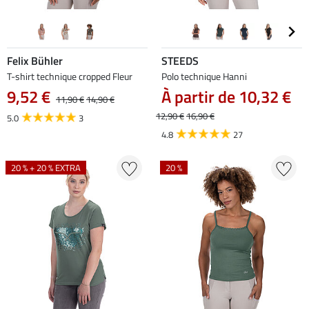
Felix Bühler
STEEDS
T-shirt technique cropped Fleur
Polo technique Hanni
9,52 €
À partir de 10,32 €
11,90 €
14,90 €
12,90 €
16,90 €
5.0
3
4.8
27
20 % + 20 % EXTRA
20 %