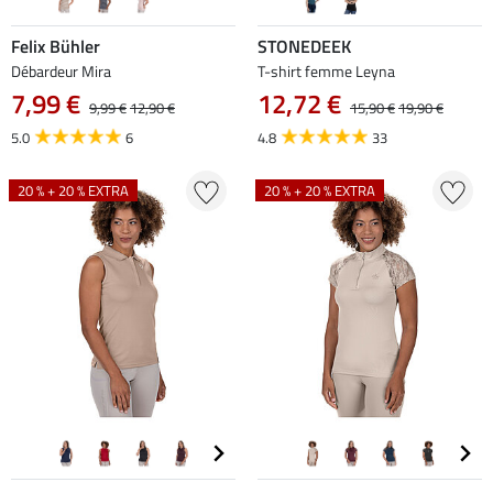
Felix Bühler
STONEDEEK
Débardeur Mira
T-shirt femme Leyna
7,99 €
12,72 €
9,99 €
12,90 €
15,90 €
19,90 €
5.0
6
4.8
33
20 % + 20 % EXTRA
20 % + 20 % EXTRA