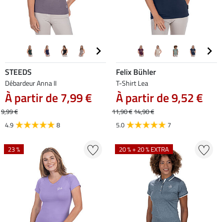
STEEDS
Felix Bühler
Débardeur Anna II
T-Shirt Lea
À partir de 7,99 €
À partir de 9,52 €
9,99 €
11,90 €
14,90 €
4.9
8
5.0
7
23 %
20 % + 20 % EXTRA