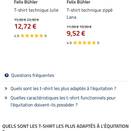
Felix Bühler
Felix Bühler
Felix
da
T-shirt technique Julie
T-shirt technique zippé
Polo 
Lana
15,90 €
22,90 €
15,90 
12,72 €
12,
11,90 €
19,90 €
9,52 €
4.9
9
4.7
4.9
9
Questions fréquentes
Quels sont les t-shirt les plus adaptés à l'équitation ?
Quelles caractéristiques les t-shirt functionnels pour
l'équitation doivent-ils posséder ?
QUELS SONT LES T-SHIRT LES PLUS ADAPTÉS À L'ÉQUITATION