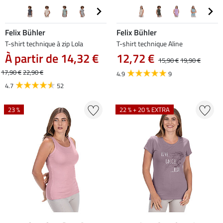
Felix Bühler
Felix Bühler
T-shirt technique à zip Lola
T-shirt technique Aline
À partir de 14,32 €
12,72 €
15,90 €
19,90 €
17,90 €
22,90 €
4.9
9
4.7
52
23 %
22 % + 20 % EXTRA