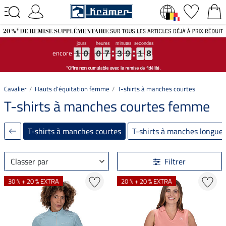
encore
1
1
1
0
0
0
0
0
0
7
7
7
3
3
3
9
9
9
1
1
1
7
7
7
1
0
0
7
3
9
1
7
Cavalier
Hauts d'équitation femme
T-shirts à manches courtes
T-shirts à manches courtes femme
T-shirts à manches courtes
T-shirts à manches longue
Classer par
Filtrer
30 % + 20 % EXTRA
20 % + 20 % EXTRA