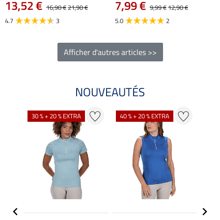
13,52 €
7,99 €
16,90 €
21,90 €
9,99 €
12,90 €
4.7
3
5.0
2
Afficher d'autres articles >>
NOUVEAUTÉS
30 % + 20 % EXTRA
40 % + 20 % EXTRA
20 %