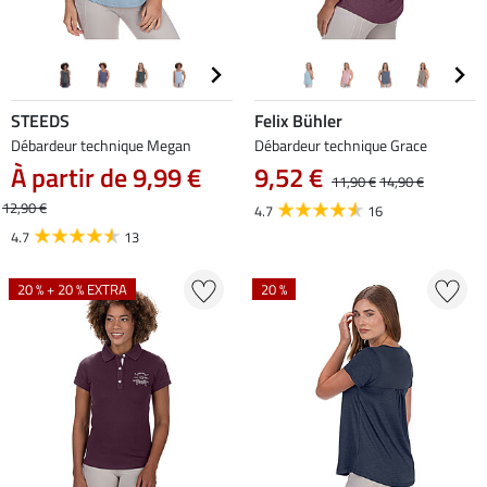
STEEDS
Felix Bühler
Débardeur technique Megan
Débardeur technique Grace
À partir de 9,99 €
9,52 €
11,90 €
14,90 €
12,90 €
4.7
16
4.7
13
20 % + 20 % EXTRA
20 %