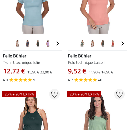
Felix Bühler
Felix Bühler
T-shirt technique Julie
Polo technique Luise II
12,72 €
9,52 €
15,90 €
22,90 €
11,90 €
14,90 €
4.9
9
4.7
46
25 % + 20 % EXTRA
20 % + 20 % EXTRA