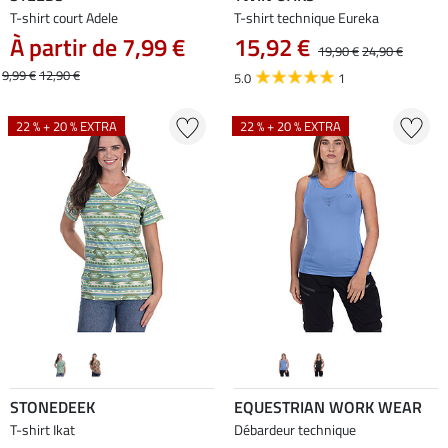
T-shirt court Adele
T-shirt technique Eureka
À partir de 7,99 €
15,92 €
19,90 €
24,90 €
9,99 €
12,90 €
5.0
1
22 % + 20 % EXTRA
22 % + 20 % EXTRA
STONEDEEK
EQUESTRIAN WORK WEAR
T-shirt Ikat
Débardeur technique