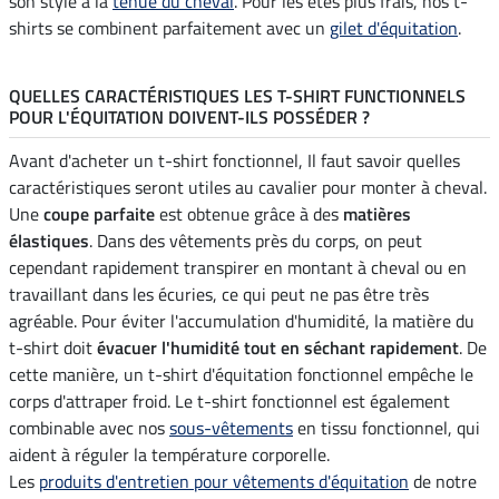
son style à la
tenue du cheval
. Pour les étés plus frais, nos t-
shirts se combinent parfaitement avec un
gilet d'équitation
.
QUELLES CARACTÉRISTIQUES LES T-SHIRT FUNCTIONNELS
POUR L'ÉQUITATION DOIVENT-ILS POSSÉDER ?
Avant d'acheter un t-shirt fonctionnel, Il faut savoir quelles
caractéristiques seront utiles au cavalier pour monter à cheval.
Une
coupe parfaite
est obtenue grâce à des
matières
élastiques
. Dans des vêtements près du corps, on peut
cependant rapidement transpirer en montant à cheval ou en
travaillant dans les écuries, ce qui peut ne pas être très
agréable. Pour éviter l'accumulation d'humidité, la matière du
t-shirt doit
évacuer l'humidité tout en séchant rapidement
. De
cette manière, un t-shirt d'équitation fonctionnel empêche le
corps d'attraper froid. Le t-shirt fonctionnel est également
combinable avec nos
sous-vêtements
en tissu fonctionnel, qui
aident à réguler la température corporelle.
Les
produits d'entretien pour vêtements d'équitation
de notre