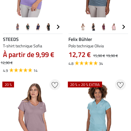
STEEDS
Felix Bühler
T-shirt technique Sofia
Polo technique Olivia
À partir de 9,99 €
12,72 €
15,90 €
19,90 €
12,90 €
4.8
34
4.9
14
20 %
20 % + 20 % EXTRA