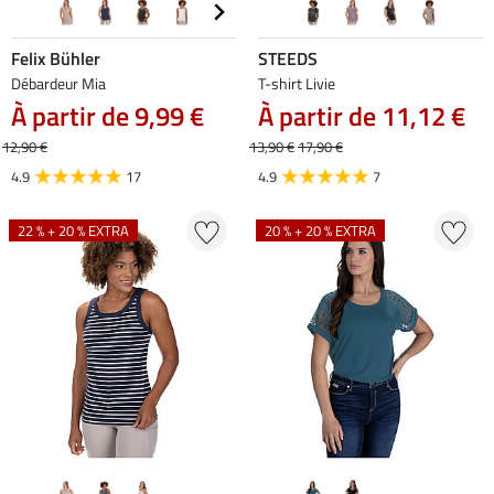
Felix Bühler
STEEDS
Débardeur Mia
T-shirt Livie
À partir de 9,99 €
À partir de 11,12 €
12,90 €
13,90 €
17,90 €
4.9
17
4.9
7
22 % + 20 % EXTRA
20 % + 20 % EXTRA