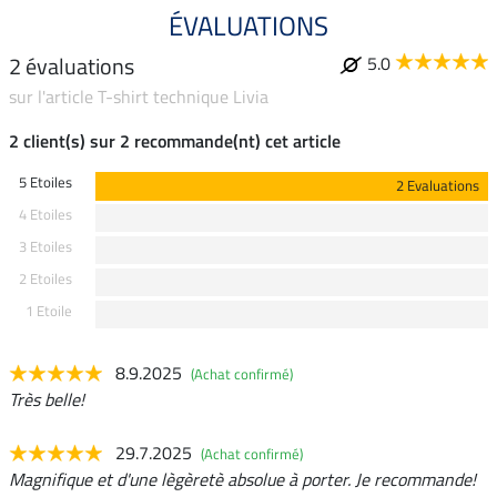
ÉVALUATIONS
2 évaluations
5.0
sur l'article T-shirt technique Livia
2 client(s) sur 2 recommande(nt) cet article
5 Etoiles
2 Evaluations
4 Etoiles
3 Etoiles
2 Etoiles
1 Etoile
8.9.2025
(Achat confirmé)
Très belle!
29.7.2025
(Achat confirmé)
Magnifique et d'une lègèretè absolue à porter. Je recommande!