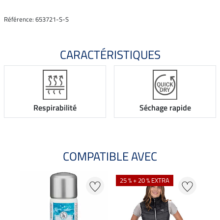
Référence: 653721-S-S
CARACTÉRISTIQUES
Respirabilité
Séchage rapide
COMPATIBLE AVEC
25 % + 20 % EXTRA
20