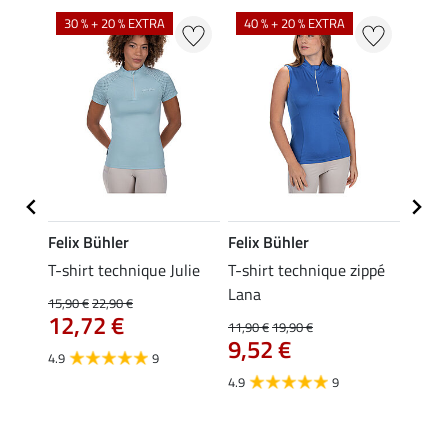
30 % + 20 % EXTRA
40 % + 20 % EXTRA
20 %
Felix Bühler
Felix Bühler
Felix
essa
T-shirt technique Julie
T-shirt technique zippé
Polo 
Lana
15,90 €
22,90 €
15,90 
12,72 €
12,
11,90 €
19,90 €
9,52 €
4.9
9
4.7
4.9
9