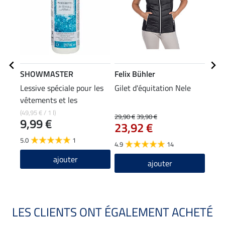
SHOWMASTER
Felix Bühler
Feli
Lessive spéciale pour les
Gilet d'équitation Nele
Vest
vêtements et les
Perf
pantalons d'équitation
(49,95 € / 1 l)
29,90 €
39,90 €
27,90
9,99 €
23,92 €
22
5.0
1
4.9
14
5.0
ajouter
ajouter
LES CLIENTS ONT ÉGALEMENT ACHETÉ