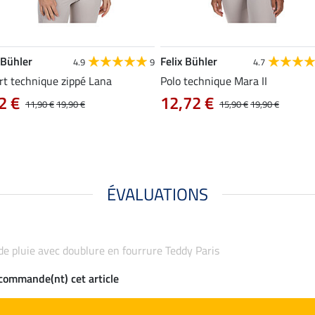
 Bühler
Felix Bühler
4.9
9
4.7
rt technique zippé Lana
Polo technique Mara II
2 €
12,72 €
11,90 €
19,90 €
15,90 €
19,90 €
ÉVALUATIONS
 de pluie avec doublure en fourrure Teddy Paris
ecommande(nt) cet article