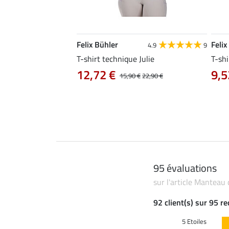
Felix Bühler
Felix
4.8
34
4.9
9
livia
T-shirt technique Julie
T-shi
12,72 €
9,5
0 €
19,90 €
15,90 €
22,90 €
95 évaluations
sur l'article Manteau
92 client(s) sur 95 r
5 Etoiles