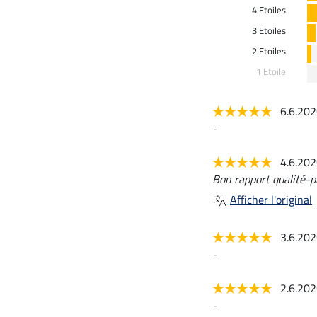
4 Etoiles
3 Etoiles
2 Etoiles
1 Etoile
6.6.20
-
4.6.20
Bon rapport qualité-pr
Afficher l'original
3.6.20
-
2.6.20
-