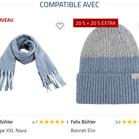
COMPATIBLE AVEC
UVEAU
20 % + 20 % EXTRA
 Bühler
Felix Bühler
4.7
3
3.0
pe XXL Nova
Bonnet Elin