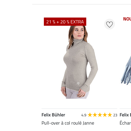
NO
21 % + 20 % EXTRA
Felix Bühler
Felix
4.9
23
Pull-over à col roulé Janne
Échar