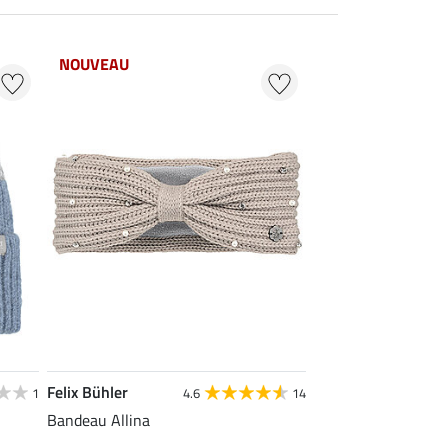
NOUVEAU
Felix Bühler
1
4.6
14
Bandeau Allina