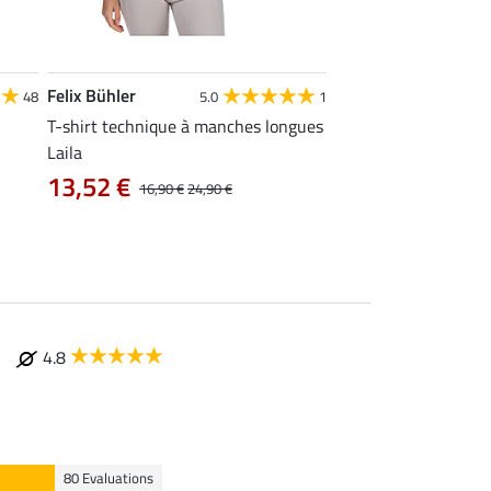
Felix Bühler
Felix Bühler
48
5.0
1
4
T-shirt technique à manches longues
Polo technique Olivi
Laila
12,72 €
15,90 €
19
13,52 €
16,90 €
24,90 €
4.8
80 Evaluations