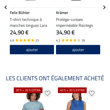
Felix Bühler
Krämer
Feli
T-shirt technique à
Protège-cuisses
Pant
manches longues Lara
imperméable Rainlegs
tech
24,90 €
34,90 €
69
4.9
23
4.2
26
ajouter
ajouter
LES CLIENTS ONT ÉGALEMENT ACHETÉ
30 % + 20 % EXTRA
40 % + 20 % EXTRA
20 %