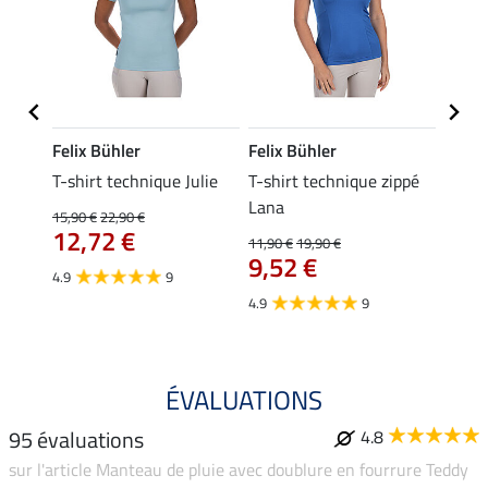
Felix Bühler
Felix Bühler
Felix
ia
T-shirt technique Julie
T-shirt technique zippé
Polo 
Lana
15,90 €
22,90 €
15,90 
12,72 €
12,
11,90 €
19,90 €
9,52 €
4.9
9
4.7
4.9
9
ÉVALUATIONS
95 évaluations
4.8
sur l'article Manteau de pluie avec doublure en fourrure Teddy