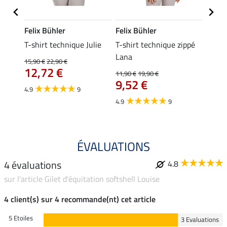
Felix Bühler
Felix Bühler
Felix
ia
T-shirt technique Julie
T-shirt technique zippé
Polo 
Lana
15,90 €
22,90 €
15,90 
12,72 €
12,
11,90 €
19,90 €
9,52 €
4.9
9
4.7
4.9
9
ÉVALUATIONS
4 évaluations
4.8
sur l'article Gilet d'équitation softshell Louise
4 client(s) sur 4 recommande(nt) cet article
5 Etoiles
3 Evaluations