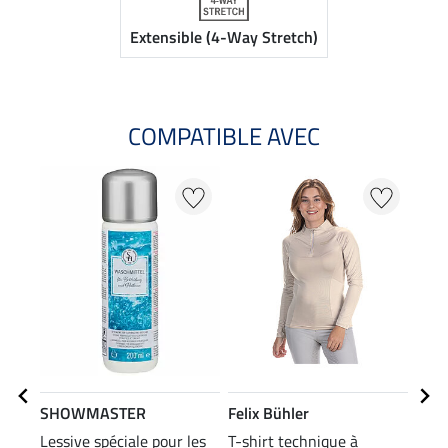
Extensible (4-Way Stretch)
COMPATIBLE AVEC
20
SHOWMASTER
Felix Bühler
Feli
Lessive spéciale pour les
T-shirt technique à
T-sh