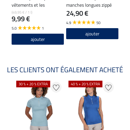
vêtements et les
manches longues zippé
24,90 €
pantalons d'équitation
Sofie
(49,95 € / 1 l)
11,90
9,99 €
9,5
4.9
50
5.0
1
4.8
ajouter
ajouter
LES CLIENTS ONT ÉGALEMENT ACHETÉ
30 % + 20 % EXTRA
40 % + 20 % EXTRA
20 %