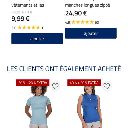
vêtements et les
manches longues zippé
24,90 €
pantalons d'équitation
Sofie
(49,95 € / 1 l)
11,90
9,99 €
9,5
4.9
50
5.0
1
4.8
ajouter
ajouter
LES CLIENTS ONT ÉGALEMENT ACHETÉ
30 % + 20 % EXTRA
40 % + 20 % EXTRA
20 %