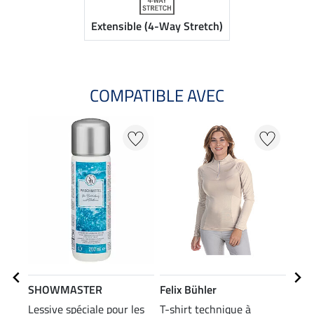
Extensible (4-Way Stretch)
COMPATIBLE AVEC
20
SHOWMASTER
Felix Bühler
Feli
Lessive spéciale pour les
T-shirt technique à
T-sh