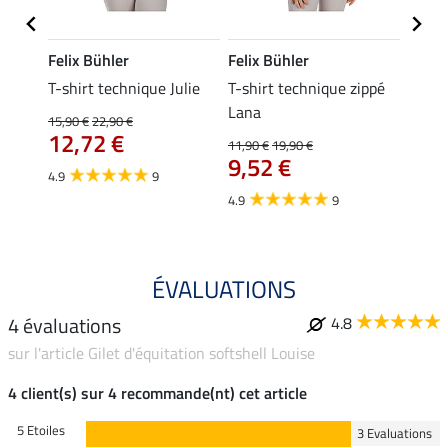
Felix Bühler
Felix Bühler
Felix
da
T-shirt technique Julie
T-shirt technique zippé
Polo 
Lana
15,90 €
22,90 €
15,90 
12,72 €
12,
11,90 €
19,90 €
9,52 €
4.9
9
4.7
4.9
9
ÉVALUATIONS
4 évaluations
4.8
sur l'article Gilet d'équitation softshell Louise
4 client(s) sur 4 recommande(nt) cet article
5 Etoiles
3 Evaluations