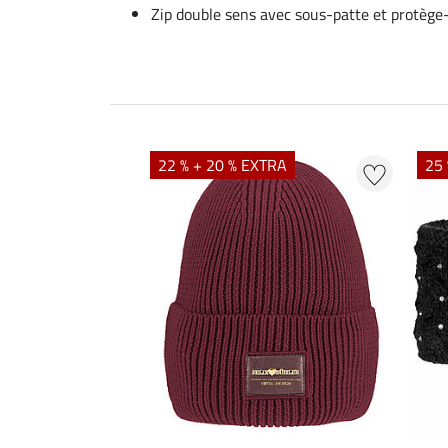
Zip double sens avec sous-patte et protèg
22 % + 20 % EXTRA
25 