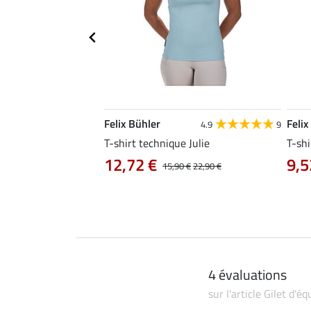
Felix Bühler
Felix
4.8
34
4.9
9
livia
T-shirt technique Julie
T-shi
12,72 €
9,5
0 €
19,90 €
15,90 €
22,90 €
4 évaluations
sur l'article Gilet d'