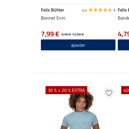
Felix Bühler
Felix
4.4
5
Bonnet Enni
Band
7,99 €
4,7
9,99 €
12,90 €
ajouter
EXTRA
30 % + 20 % EXTRA
40