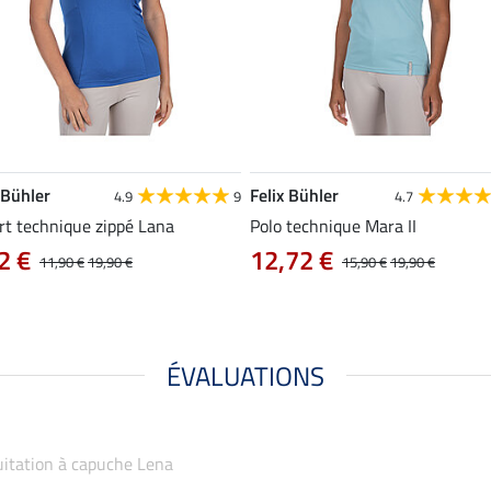
 Bühler
Felix Bühler
4.9
9
4.7
rt technique zippé Lana
Polo technique Mara II
2 €
12,72 €
11,90 €
19,90 €
15,90 €
19,90 €
ÉVALUATIONS
équitation à capuche Lena