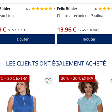
 Bühler
Felix Bühler
4.7
7
5.0
eau Linn
Chemise technique Paulina
9 €
13,96 €
5,99 €
7,99 €
17,45 €
34,90 €
ajouter
ajouter
LES CLIENTS ONT ÉGALEMENT ACHETÉ
 % + 20 % EXTRA
20 % + 20 % EXTRA