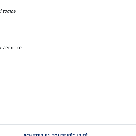
ui tombe
kraemer.de,
ACHETER EN TOUTE SÉCURITÉ