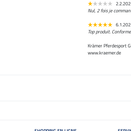
2.2.20
Nul, 2 fois je command
6.1.20
Top produit. Conforme 
Krämer Pferdesport G
www.kraemer.de
SHOPPING EN LIGNE
SERVI