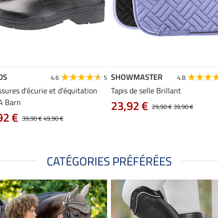
DS
SHOWMASTER
4.6
5
4.8
sures d'écurie et d'équitation
Tapis de selle Brillant
A Barn
23,92 €
29,90 €
39,90 €
92 €
39,90 €
49,90 €
CATÉGORIES PRÉFÉRÉES