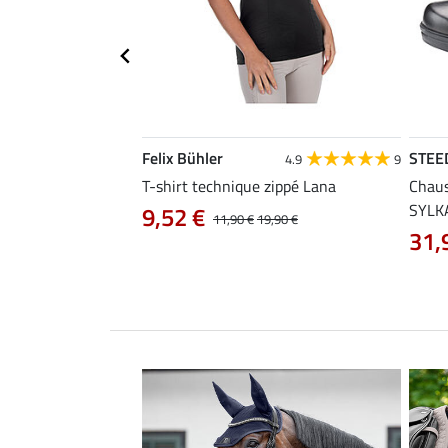
Felix Bühler
STEE
4.4
31
4.9
9
 Lissabon
T-shirt technique zippé Lana
Chaus
SYLK
9,52 €
29,90 €
11,90 €
19,90 €
31,