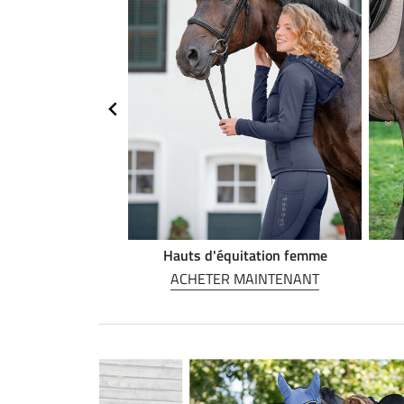
on Western
Hauts d'équitation femme
MAINTENANT
ACHETER MAINTENANT