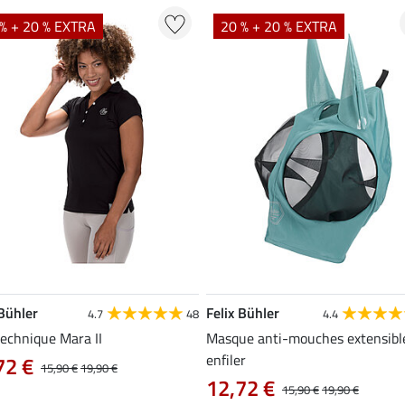
% + 20 % EXTRA
20 % + 20 % EXTRA
 Bühler
Felix Bühler
4.7
48
4.4
technique Mara II
Masque anti-mouches extensibl
enfiler
72 €
15,90 €
19,90 €
12,72 €
15,90 €
19,90 €