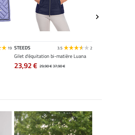
STEEDS
Equilibre
19
3.5
2
Gilet d'équitation bi-matière Luana
Pantalon d'équitati
intégral Carla
23,92 €
29,90 €
37,90 €
38,32 €
47,90 €
5