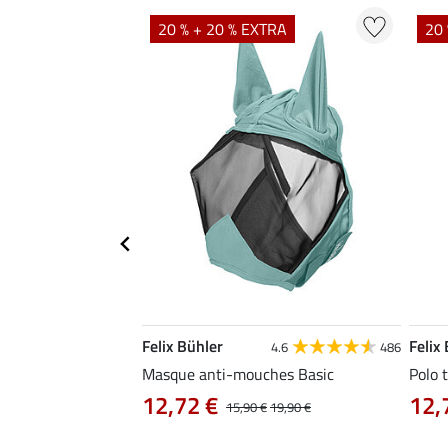
TRA
20 % + 20 % EXTRA
20 
Felix Bühler
Felix
5.0
1
4.6
486
Masque anti-mouches Basic
Polo 
12,72 €
12,
,90 €
15,90 €
19,90 €