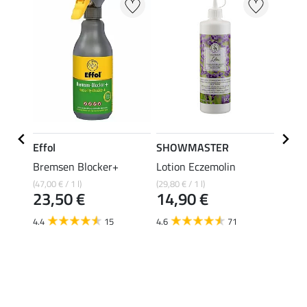
Effol
SHOWMASTER
Felix
hes
Bremsen Blocker+
Lotion Eczemolin
Masqu
sic
en 1 
(47,00 € / 1 l)
(29,80 € / 1 l)
23,50 €
14,90 €
15,90 
À pa
4.4
15
4.6
71
12,
4.3