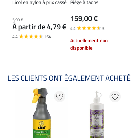
Licol en nylon à prix cassé
Piège à taons
Masq
MVT 
159,00 €
24
5,99 €
À partir de 4,79 €
4.4
5
4.7
4.4
164
Actuellement non
disponible
LES CLIENTS ONT ÉGALEMENT ACHETÉ
20 %