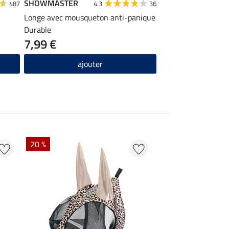
SHOWMASTER
487
4.3
36
Longe avec mousqueton anti-panique
Durable
7,99 €
ajouter
20 %
22 %