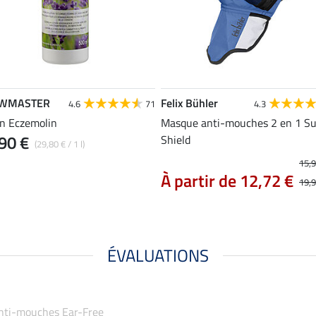
WMASTER
Felix Bühler
4.6
71
4.3
on Eczemolin
Masque anti-mouches 2 en 1 S
90 €
Shield
(29,80 € / 1 l)
15,9
À partir de 12,72 €
19,9
ÉVALUATIONS
anti-mouches Ear-Free