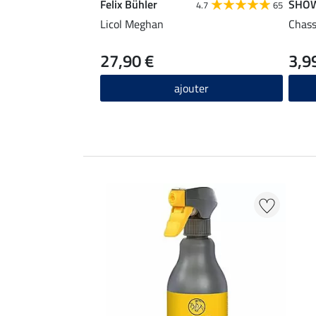
Felix Bühler
SHO
4.7
65
Licol Meghan
Chass
27,90 €
3,9
ajouter