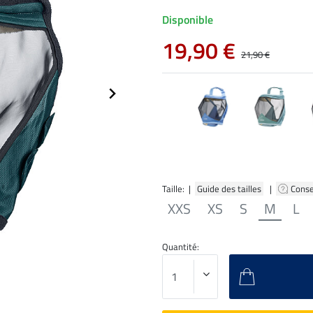
Disponible
19,90 €
21,90 €
Taille: |
Guide des tailles
|
Conse
XXS
XS
S
M
L
Quantité: