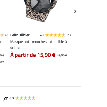
Felix Bühler
Felix Bühler
43
4.4
117
4.5
un
Masque anti-mouches extensible à
Masque anti-mouch
enfiler
Ripstop Basic Pro
À partir de 15,90 €
À partir de 17
0 €
19,90 €
0 €
4.7