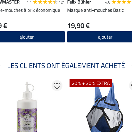
WMASTER
Felix Bühler
4.4
121
4.6
e-mouches à prix économique
Masque anti-mouches Basic
9 €
19,90 €
ajouter
ajouter
LES CLIENTS ONT ÉGALEMENT ACHETÉ
20 % + 20 % EXTRA