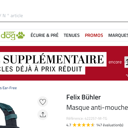
ÉCURIE & PRÉ
TENUES
PROMOS
MARQUE
encore
s Ear-Free
Felix Bühler
Masque anti-mouche
Référence: 422257-M-TG
4.7
147 évaluation(s)