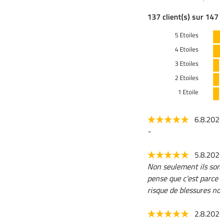
137 client(s) sur 147
5 Etoiles
4 Etoiles
3 Etoiles
2 Etoiles
1 Etoile
6.8.20
-
5.8.20
Non seulement ils son
pense que c'est parce 
risque de blessures no
2.8.20