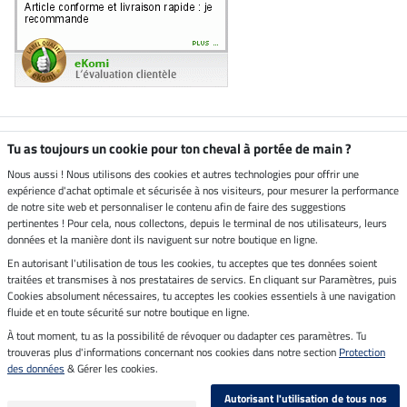
Boutique climatiquement
Tu as toujours un cookie pour ton cheval à portée de main ?
neutre
Nous aussi ! Nous utilisons des cookies et autres technologies pour offrir une
expérience d'achat optimale et sécurisée à nos visiteurs, pour mesurer la performance
Livraison par
de notre site web et personnaliser le contenu afin de faire des suggestions
pertinentes ! Pour cela, nous collectons, depuis le terminal de nos utilisateurs, leurs
données et la manière dont ils naviguent sur notre boutique en ligne.
En autorisant l'utilisation de tous les cookies, tu acceptes que tes données soient
Paiement sécurisé
traitées et transmises à nos prestataires de servics. En cliquant sur Paramètres, puis
Cookies absolument nécessaires, tu acceptes les cookies essentiels à une navigation
fluide et en toute sécurité sur notre boutique en ligne.
À tout moment, tu as la possibilité de révoquer ou dadapter ces paramètres. Tu
Mentions légales
trouveras plus d'informations concernant nos cookies dans notre section
Protection
des données
& Gérer les cookies.
Dernière actualisation le 09.08.2026 à 07:13
Autorisant l'utilisation de tous nos