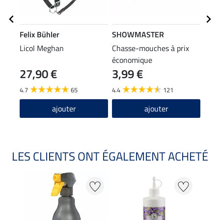
Felix Bühler
SHOWMASTER
Feli
Licol Meghan
Chasse-mouches à prix
Masq
économique
Basi
27,90 €
3,99 €
19
4.7
65
4.4
121
4.6
ajouter
ajouter
LES CLIENTS ONT ÉGALEMENT ACHETÉ
20 %