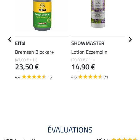
e
Effol
SHOWMASTER
Felix
Bremsen Blocker+
Lotion Eczemolin
Masqu
en 1 
(47,00 € / 1 l)
(29,80 € / 1 l)
23,50 €
14,90 €
15,90 
À pa
4.4
15
4.6
71
12,
4.3
ÉVALUATIONS