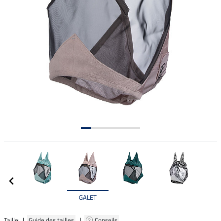
GALET
Taille: |
Guide des tailles
|
Conseils