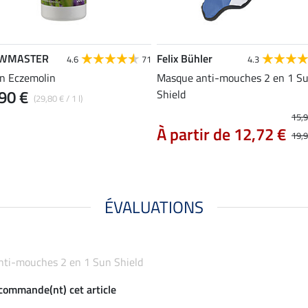
WMASTER
Felix Bühler
4.6
71
4.3
on Eczemolin
Masque anti-mouches 2 en 1 S
90 €
Shield
(29,80 € / 1 l)
15,9
À partir de 12,72 €
19,9
ÉVALUATIONS
anti-mouches 2 en 1 Sun Shield
ecommande(nt) cet article