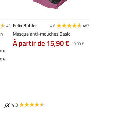
Felix Bühler
Felix Bühler
43
4.6
487
4.5
un
Masque anti-mouches Basic
Masque anti-mouch
Ripstop Basic Pro
À partir de 15,90 €
19,90 €
À partir de 17
0 €
0 €
4.3