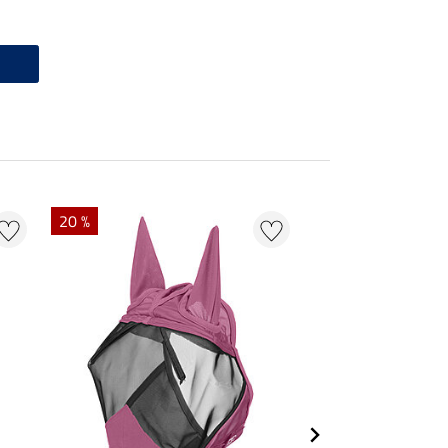
20 %
22 %