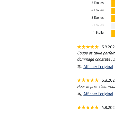
5 Etoiles
4 Etoiles
3 Etoiles
2 Etoiles
1 Etoile
5.8.20
Coupe et taille parfai
dommage constaté jus
Afficher l'original
5.8.20
Pour le prix, c'est imb
Afficher l'original
4.8.20
-