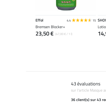
Effol
SHO
4.5
120
4.4
15
uches en mesh
Bremsen Blocker+
Loti
23,50 €
14,
o
(47,00 € / 1 l)
 17,90 €
22,90 €
43 évaluations
sur l'article Masque 
36 client(s) sur 43 r