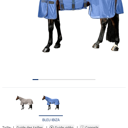
BLEU IBIZA
Taille: |
Guide des tailles
|
Guide vidéo
|
Conseils