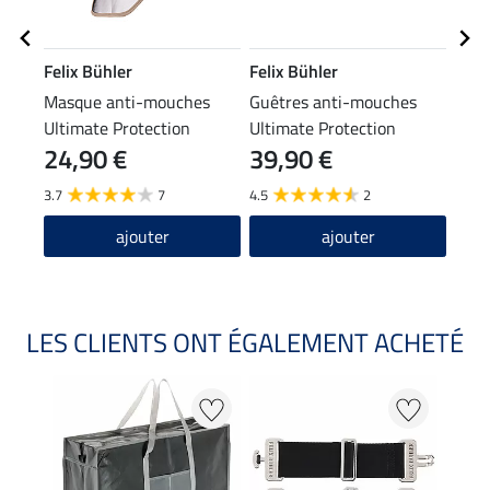
Felix Bühler
Felix Bühler
Kra
Masque anti-mouches
Guêtres anti-mouches
Mou
Ultimate Protection
Ultimate Protection
24,90 €
39,90 €
1,9
3.7
7
4.5
2
4.4
ajouter
ajouter
LES CLIENTS ONT ÉGALEMENT ACHETÉ
22 %