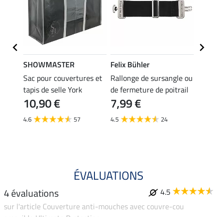
SHOWMASTER
Felix Bühler
Felix
ches
Sac pour couvertures et
Rallonge de sursangle ou
Couve
rabat
tapis de selle York
de fermeture de poitrail
eczém
10,90 €
7,99 €
69,90 
55,
4.6
57
4.5
24
3.2
ÉVALUATIONS
4 évaluations
4.5
sur l'article Couverture anti-mouches avec couvre-cou