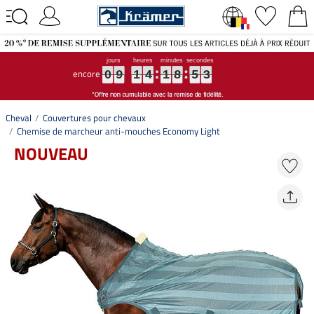
encore
3
0
0
0
9
9
9
1
1
1
4
4
4
1
1
1
8
8
8
5
5
5
2
3
2
0
9
1
4
1
8
5
Cheval
Couvertures pour chevaux
Chemise de marcheur anti-mouches Economy Light
NOUVEAU