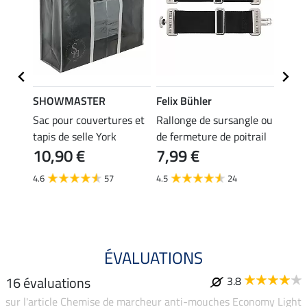
SHOWMASTER
Felix Bühler
THER
ches
Sac pour couvertures et
Rallonge de sursangle ou
Prote
rabat
tapis de selle York
de fermeture de poitrail
de fe
10,90 €
7,99 €
couve
6,9
4.6
57
4.5
24
4.3
ÉVALUATIONS
16 évaluations
3.8
sur l'article Chemise de marcheur anti-mouches Economy Light