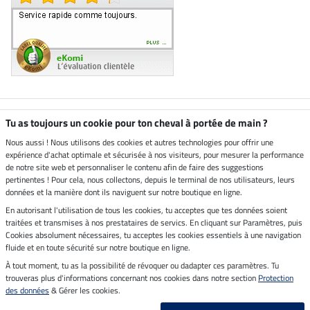
Boutique climatiquement
Tu as toujours un cookie pour ton cheval à portée de main ?
neutre
Nous aussi ! Nous utilisons des cookies et autres technologies pour offrir une
expérience d'achat optimale et sécurisée à nos visiteurs, pour mesurer la performance
Livraison par
de notre site web et personnaliser le contenu afin de faire des suggestions
pertinentes ! Pour cela, nous collectons, depuis le terminal de nos utilisateurs, leurs
données et la manière dont ils naviguent sur notre boutique en ligne.
En autorisant l'utilisation de tous les cookies, tu acceptes que tes données soient
Paiement sécurisé
traitées et transmises à nos prestataires de servics. En cliquant sur Paramètres, puis
Cookies absolument nécessaires, tu acceptes les cookies essentiels à une navigation
fluide et en toute sécurité sur notre boutique en ligne.
À tout moment, tu as la possibilité de révoquer ou dadapter ces paramètres. Tu
Mentions légales
trouveras plus d'informations concernant nos cookies dans notre section
Protection
des données
& Gérer les cookies.