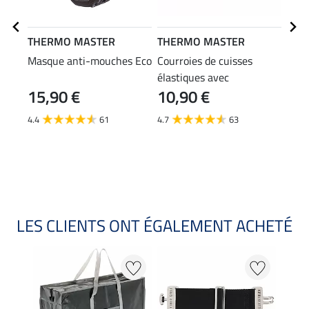
THERMO MASTER
THERMO MASTER
THE
Masque anti-mouches Eco
Courroies de cuisses
Cour
élastiques avec
mou
15,90 €
10,90 €
mousqueton
(8,99 
8,9
4.4
61
4.7
63
4.5
LES CLIENTS ONT ÉGALEMENT ACHETÉ