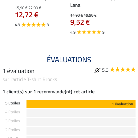
Lana
15,90 €
22,90 €
15,90 
12,72 €
12,
11,90 €
19,90 €
9,52 €
4.9
9
4.7
4.9
9
ÉVALUATIONS
1 évaluation
5.0
sur l'article T-shirt Brooks
1 client(s) sur 1 recommande(nt) cet article
5 Etoiles
1 évaluation
4 Etoiles
3 Etoiles
2 Etoiles