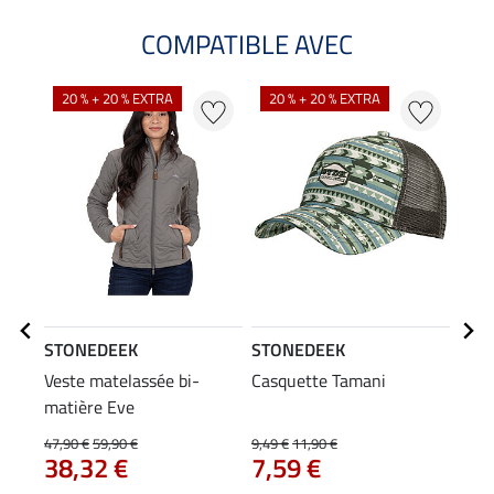
COMPATIBLE AVEC
20 % + 20 % EXTRA
20 % + 20 % EXTRA
STONEDEEK
STONEDEEK
STO
Veste matelassée bi-
Casquette Tamani
Cein
matière Eve
29
47,90 €
59,90 €
9,49 €
11,90 €
38,32 €
7,59 €
5.0