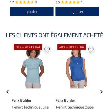
4.7
3
5.0
1
ajouter
ajouter
LES CLIENTS ONT ÉGALEMENT ACHETÉ
30 % + 20 % EXTRA
40 % + 20 % EXTRA
20 %
Felix Bühler
Felix Bühler
Felix
ia
T-shirt technique Julie
T-shirt technique zippé
Polo 