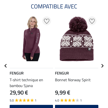
COMPATIBLE AVEC
FENGUR
FENGUR
FEN
T-shirt technique en
Bonnet Norway Spirit
Comb
bambou Sjana
Elgu
29,90 €
9,99 €
19
5.0
1
4.0
1