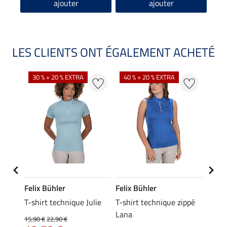
ajouter
ajouter
LES CLIENTS ONT ÉGALEMENT ACHETÉ
30 % + 20 % EXTRA
40 % + 20 % EXTRA
20 %
Felix Bühler
Felix Bühler
Felix
ia
T-shirt technique Julie
T-shirt technique zippé
Polo 
Lana
15,90 €
22,90 €
15,90 