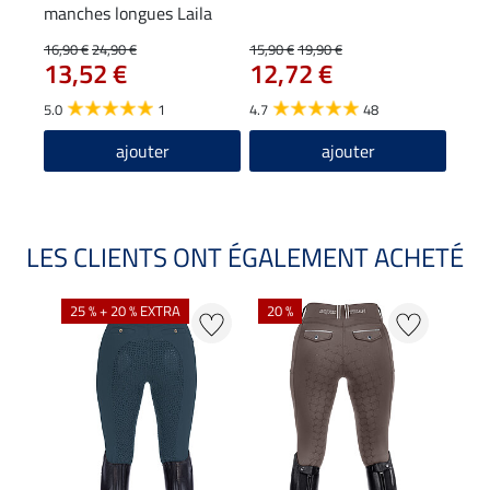
manches longues Laila
29
16,90 €
24,90 €
15,90 €
19,90 €
13,52 €
12,72 €
4.5
5.0
1
4.7
48
ajouter
ajouter
LES CLIENTS ONT ÉGALEMENT ACHETÉ
25 % + 20 % EXTRA
20 %