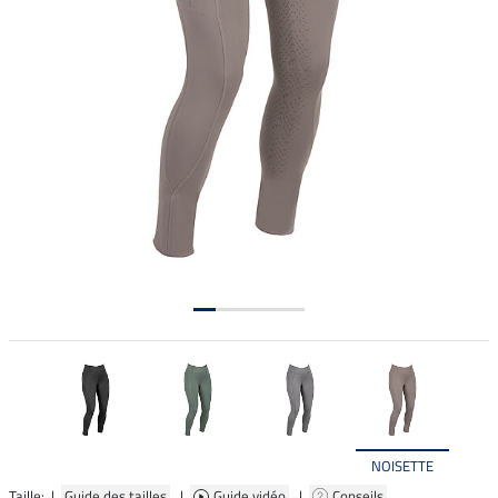
NOISETTE
Taille: |
Guide des tailles
|
Guide vidéo
|
Conseils