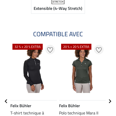
Extensible (4-Way Stretch)
COMPATIBLE AVEC
32 % + 20 % EXTRA
20 % + 20 % EXTRA
Felix Bühler
Felix Bühler
Feli
T-shirt technique à
Polo technique Mara II
Cein