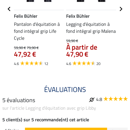
Felix Bühler
Felix Bühler
Equil
n à
Pantalon d'équitation à
Legging d'équitation à
Leggi
fond intégral grip Life
fond intégral grip Malena
d'été 
Cycle
Aman
59,90 €
44,
À partir de
59,90 €
79,90 €
47,92 €
47,90 €
4.8
4.6
12
4.6
20
ÉVALUATIONS
5 évaluations
4.8
sur l'article Legging d'équitation avec grip Libby
5 client(s) sur 5 recommande(nt) cet article