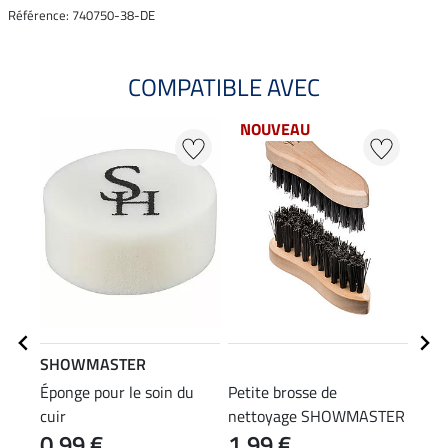
Référence: 740750-38-DE
COMPATIBLE AVEC
NOUVEAU
SHOWMASTER
STE
Éponge pour le soin du
Petite brosse de
Emba
cuir
nettoyage SHOWMASTER
0,99 €
1,99 €
(12,90