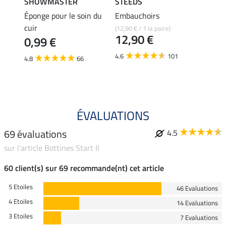
SHOWMASTER
STEEDS
effax
Éponge pour le soin du
Embauchoirs
Nettoy
cuir
pour 
(12,90 € / 1 la paire)
12,90 €
0,99 €
8,49 €
6,7
4.6
101
4.8
66
4.5
ÉVALUATIONS
69 évaluations
4.5
sur l'article Bottines Start II
60 client(s) sur 69 recommande(nt) cet article
5 Etoiles
46 Evaluations
4 Etoiles
14 Evaluations
3 Etoiles
7 Evaluations