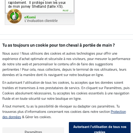
Boutique climatiquement
Tu as toujours un cookie pour ton cheval à portée de main ?
neutre
Nous aussi ! Nous utilisons des cookies et autres technologies pour offrir une
expérience d'achat optimale et sécurisée à nos visiteurs, pour mesurer la performance
Livraison par
de notre site web et personnaliser le contenu afin de faire des suggestions
pertinentes ! Pour cela, nous collectons, depuis le terminal de nos utilisateurs, leurs
données et la manière dont ils naviguent sur notre boutique en ligne.
En autorisant l'utilisation de tous les cookies, tu acceptes que tes données soient
Paiement sécurisé
traitées et transmises à nos prestataires de servics. En cliquant sur Paramètres, puis
Cookies absolument nécessaires, tu acceptes les cookies essentiels à une navigation
fluide et en toute sécurité sur notre boutique en ligne.
À tout moment, tu as la possibilité de révoquer ou dadapter ces paramètres. Tu
Mentions légales
trouveras plus d'informations concernant nos cookies dans notre section
Protection
des données
& Gérer les cookies.
Dernière actualisation le 10.08.2026 à 06:55
Autorisant l'utilisation de tous nos
Tous les prix s'entendent TVA incluse et
frais de port en sus
Paramètres
cookies