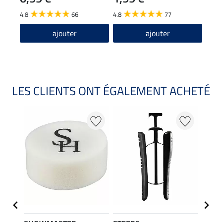
12
4.8
66
4.8
77
4.6
ajouter
ajouter
LES CLIENTS ONT ÉGALEMENT ACHETÉ
22 %