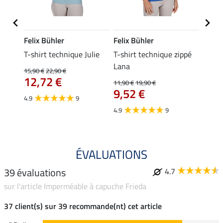
Felix Bühler
Felix Bühler
Felix
line
T-shirt technique Julie
T-shirt technique zippé
Polo 
Lana
15,90 €
22,90 €
15,90 
12,72 €
12,
11,90 €
19,90 €
9,52 €
4.9
9
4.7
4.9
9
ÉVALUATIONS
39 évaluations
4.7
sur l'article Imperméable à capuche Frieda
37 client(s) sur 39 recommande(nt) cet article