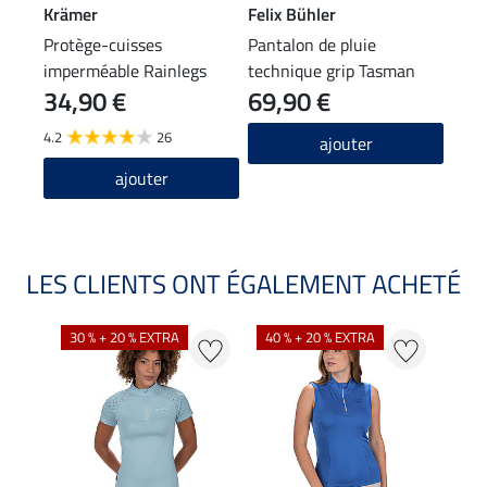
Krämer
Felix Bühler
Feli
Protège-cuisses
Pantalon de pluie
Tour
imperméable Rainlegs
technique grip Tasman
Kim
34,90 €
69,90 €
9,9
4.2
26
4.7
ajouter
ajouter
LES CLIENTS ONT ÉGALEMENT ACHETÉ
30 % + 20 % EXTRA
40 % + 20 % EXTRA
20 %