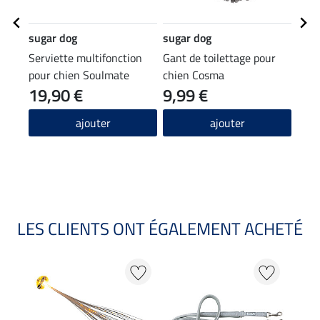
sugar dog
sugar dog
suga
Serviette multifonction
Gant de toilettage pour
Baum
pour chien Soulmate
chien Cosma
chie
19,90 €
9,99 €
(99,23
12
ajouter
ajouter
4.8
LES CLIENTS ONT ÉGALEMENT ACHETÉ