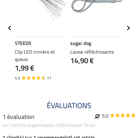
STEEDS
sugar dog
STEE
antes
Clip LED crinière et
Laisse réfléchissante
Lampe
14,90 €
6,9
queue
1,99 €
5.0
4.5
11
ÉVALUATIONS
1 évaluation
5.0
sur l'article Imperméable réfléchissant To Go
1 client(s) sur 1 recommande(nt) cet article