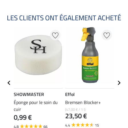
LES CLIENTS ONT ÉGALEMENT ACHETÉ
SHOWMASTER
Effol
SHO
ur
Éponge pour le soin du
Bremsen Blocker+
Lotio
cuir
(47,00 € / 1 l)
(29,80 €
23,50 €
14,
0,99 €
4.4
15
4.6
4.8
66