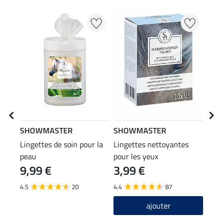
SHOWMASTER
SHOWMASTER
SHO
Lingettes de soin pour la
Lingettes nettoyantes
Ling
peau
pour les yeux
pour
9,99 €
3,99 €
11
- 50
4.5
20
4.4
87
4.8
ajouter