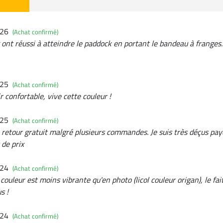
026
(Achat confirmé)
 ont réussi à atteindre le paddock en portant le bandeau à franges. 
025
(Achat confirmé)
ir confortable, vive cette couleur !
025
(Achat confirmé)
n retour gratuit malgré plusieurs commandes. Je suis très déçus pay
 de prix
024
(Achat confirmé)
ouleur est moins vibrante qu'en photo (licol couleur origan), le fait 
s !
024
(Achat confirmé)