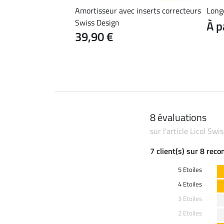
wiss Design
Amortisseur avec inserts correcteurs
Longe
Swiss Design
 39,90 €
À p
49,90 €
39,90 €
8 évaluations
sur l'article Licol Swi
7 client(s) sur 8 rec
5 Etoiles
4 Etoiles
3 Etoiles
2 Etoiles