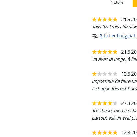
1 Etoile
21.5.2
Tous les trois chevaux
Afficher l'original
21.5.2
Va avec la longe, à l'a
10.5.2
Impossible de faire u
à chaque fois est hors
27.3.2
Très beau, même si la c
partout est un vrai plu
12.3.2