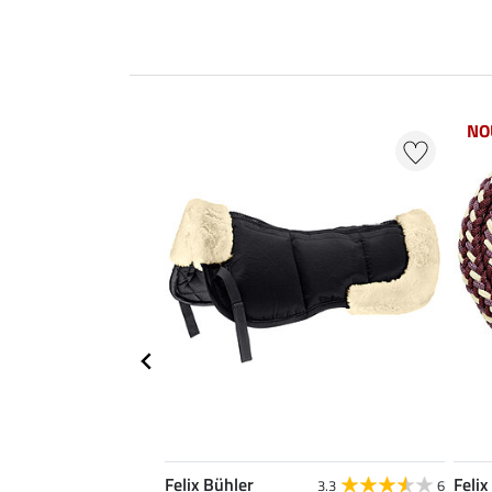
NO
Felix Bühler
Felix
4.9
23
3.3
6