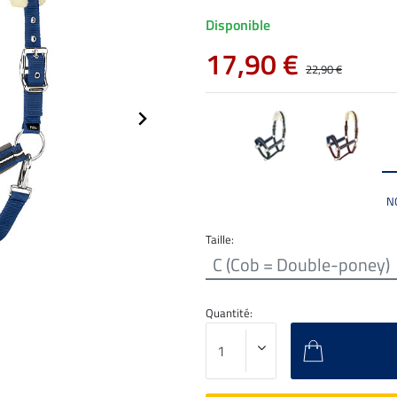
Disponible
17,90 €
22,90 €
N
Taille:
C (Cob = Double-poney)
Quantité: