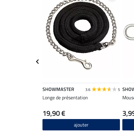
SHOWMASTER
SHO
3.6
5
Longe de présentation
Mousq
19,90 €
3,9
ajouter