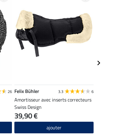
Felix Bühler
Felix Bühler
26
3.3
6
Amortisseur avec inserts correcteurs
Longe de présentati
Swiss Design
39,90 €
12,72 €
15,90 €
1
ajouter
ajou