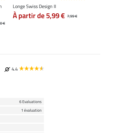
n
Longe Swiss Design II
Tapis de selle Swiss 
À partir de 5,99 €
À partir de 39
7,99 €
0 €
4.4
6 Evaluations
1 évaluation