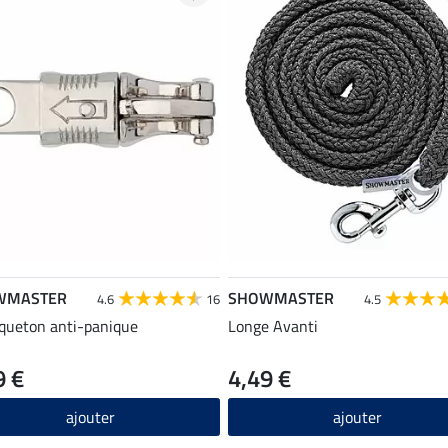
WMASTER
SHOWMASTER
4.6
16
4.5
ueton anti-panique
Longe Avanti
9 €
4,49 €
ajouter
ajouter