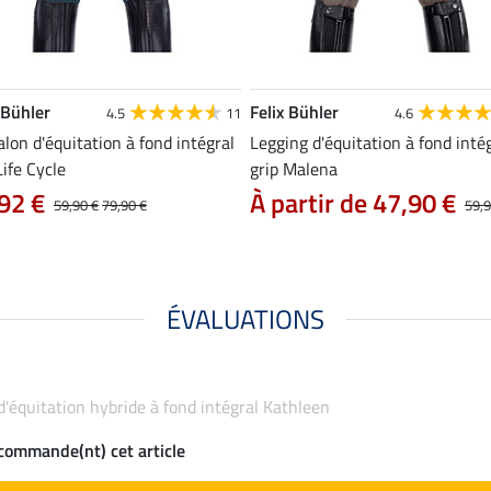
 Bühler
Felix Bühler
4.5
11
4.6
lon d'équitation à fond intégral
Legging d'équitation à fond inté
Life Cycle
grip Malena
92 €
À partir de 47,90 €
59,90 €
79,90 €
59,9
ÉVALUATIONS
 d'équitation hybride à fond intégral Kathleen
ecommande(nt) cet article