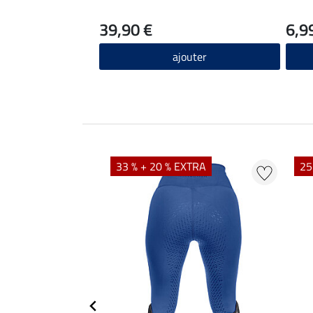
39,90 €
6,9
ajouter
EXTRA
33 % + 20 % EXTRA
25