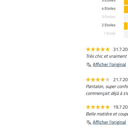
5 Etoiles
4 Etoiles
3 Etoiles
2 Etoiles
1 Etoile
31.7.2
Très chic et vraiment 
Afficher l'original
21.7.2
Pantalon, super confo
commençait déjà à s'en
19.7.2
Belle matière et coupe
Afficher l'original