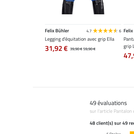
Felix Bühler
Felix
4.8
12
4.7
6
tion confort taille
Legging d'équitation avec grip Ella
Panta
égral grip Tabea
grip 
31,92 €
39,90 €
59,90 €
47,
0 €
69,90 €
49 évaluations
sur l'article Pantalon
48 client(s) sur 49 r