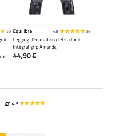
Equilibre
Felix Bühler
20
4.8
26
4
gral
Legging d'équitation d'été à fond
Pantalon d'équitation
intégral grip Amanda
haute à fond intégral
44,90 €
43,92 €
0 €
54,90 €
69
4.8