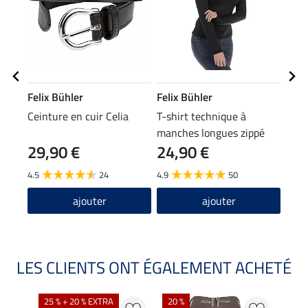
Felix Bühler
Felix Bühler
Feli
Ceinture en cuir Celia
T-shirt technique à
T-sh
manches longues zippé
Lola
29,90 €
24,90 €
22
Sofie
4.5
24
4.9
50
4.7
ajouter
ajouter
LES CLIENTS ONT ÉGALEMENT ACHETÉ
25 % + 20 % EXTRA
20 %