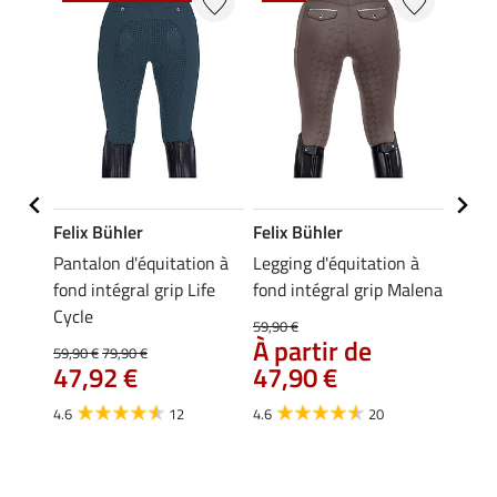
Felix Bühler
Felix Bühler
Equil
n à
Pantalon d'équitation à
Legging d'équitation à
Leggi
fond intégral grip Life
fond intégral grip Malena
d'été 
Cycle
Aman
59,90 €
44,
À partir de
59,90 €
79,90 €
47,92 €
47,90 €
4.8
4.6
12
4.6
20