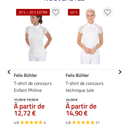
20 % + 20 % EXTRA
40 %
21 %
Felix Bühler
Felix Bühler
Equil
T-shirt de concours
T-shirt de concours
Panta
es
Enfant Philine
technique Jule
basan
 Ella
15,90 €
19,90 €
24,90 €
21,90 
À partir de
À partir de
À pa
12,72 €
14,90 €
17,
4.8
4
4.8
21
4.3