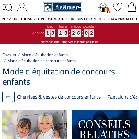
encore
1
1
1
0
0
0
1
1
1
8
8
8
2
2
2
6
6
6
0
0
0
1
1
1
1
0
1
8
2
6
0
1
Cavalier
Mode d'équitation enfants
Mode d'équitation de concours enfants
Mode d'équitation de concours
enfants
Chemises & vestes de concours enfants
Pantalons d'éq