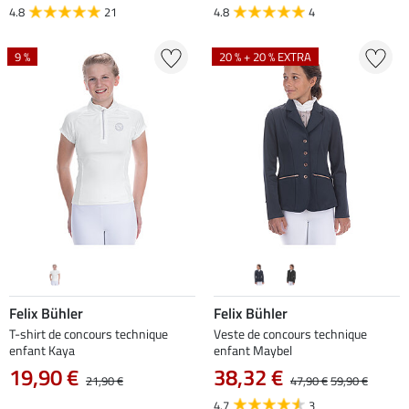
4.8
21
4.8
4
9 %
20 % + 20 % EXTRA
Felix Bühler
Felix Bühler
T-shirt de concours technique
Veste de concours technique
enfant Kaya
enfant Maybel
19,90 €
38,32 €
21,90 €
47,90 €
59,90 €
4.7
3