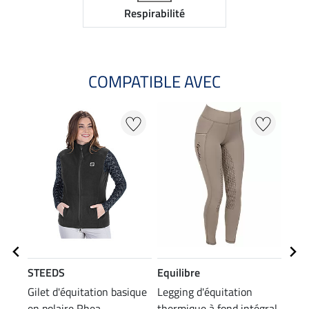
Respirabilité
COMPATIBLE AVEC
NO
STEEDS
Equilibre
STE
Gilet d'équitation basique
Legging d'équitation
Chau
en polaire Rhea
thermique à fond intégral
losa