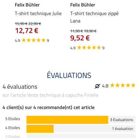
Felix Bühler
Felix Bühler
Felix
ia
T-shirt technique Julie
T-shirt technique zippé
Polo 
Lana
15,90 €
22,90 €
15,90 
12,72 €
12,
11,90 €
19,90 €
9,52 €
4.9
9
4.7
4.9
9
ÉVALUATIONS
4 évaluations
4.8
sur l'article Veste technique à capuche Firielle
4 client(s) sur 4 recommande(nt) cet article
5 Etoiles
3 Evaluations
4 Etoiles
1 évaluation
3 Etoiles