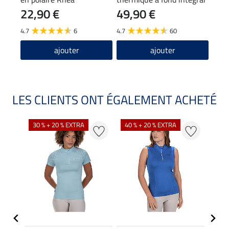
22,90 €
49,90 €
4,9
Grip Hermine
4.7
6
4.7
60
4.3
ajouter
ajouter
LES CLIENTS ONT ÉGALEMENT ACHETÉ
30 % + 20 % EXTRA
40 % + 20 % EXTRA
20 %