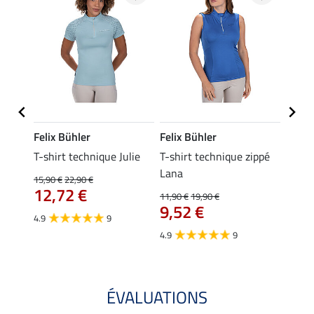
Felix Bühler
Felix Bühler
Felix
ia
T-shirt technique Julie
T-shirt technique zippé
Polo 
Lana
15,90 €
22,90 €
15,90 
12,72 €
12,
11,90 €
19,90 €
9,52 €
4.9
9
4.7
4.9
9
ÉVALUATIONS