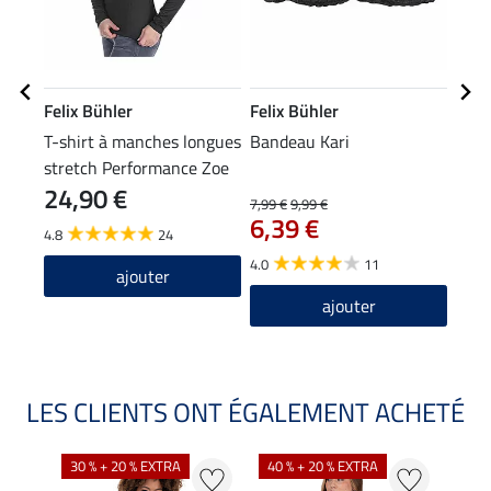
Felix Bühler
Felix Bühler
Feli
T-shirt à manches longues
Bandeau Kari
Écha
stretch Performance Zoe
24,90 €
7,99 €
9,99 €
15,90
6,39 €
12
4.8
24
4.0
11
5.0
ajouter
ajouter
LES CLIENTS ONT ÉGALEMENT ACHETÉ
30 % + 20 % EXTRA
40 % + 20 % EXTRA
20 %