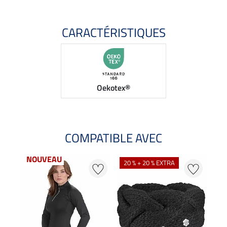
CARACTÉRISTIQUES
Oekotex®
COMPATIBLE AVEC
NOUVEAU
20 % + 20 % EXTRA
20