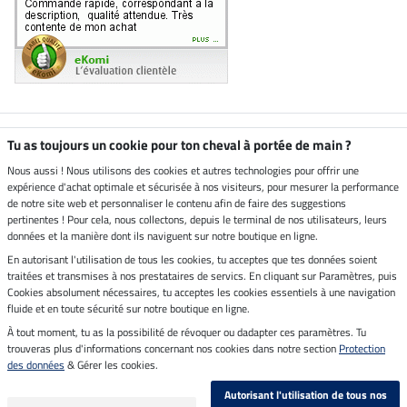
Boutique climatiquement
Tu as toujours un cookie pour ton cheval à portée de main ?
neutre
Nous aussi ! Nous utilisons des cookies et autres technologies pour offrir une
expérience d'achat optimale et sécurisée à nos visiteurs, pour mesurer la performance
Livraison par
de notre site web et personnaliser le contenu afin de faire des suggestions
pertinentes ! Pour cela, nous collectons, depuis le terminal de nos utilisateurs, leurs
données et la manière dont ils naviguent sur notre boutique en ligne.
En autorisant l'utilisation de tous les cookies, tu acceptes que tes données soient
Paiement sécurisé
traitées et transmises à nos prestataires de servics. En cliquant sur Paramètres, puis
Cookies absolument nécessaires, tu acceptes les cookies essentiels à une navigation
fluide et en toute sécurité sur notre boutique en ligne.
À tout moment, tu as la possibilité de révoquer ou dadapter ces paramètres. Tu
Mentions légales
trouveras plus d'informations concernant nos cookies dans notre section
Protection
des données
& Gérer les cookies.
Dernière actualisation le 09.08.2026 à 14:26
Autorisant l'utilisation de tous nos