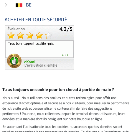
BE
ACHETER EN TOUTE SÉCURITÉ
Boutique climatiquement
Tu as toujours un cookie pour ton cheval à portée de main ?
neutre
Nous aussi ! Nous utilisons des cookies et autres technologies pour offrir une
expérience d'achat optimale et sécurisée à nos visiteurs, pour mesurer la performance
Livraison par
de notre site web et personnaliser le contenu afin de faire des suggestions
pertinentes ! Pour cela, nous collectons, depuis le terminal de nos utilisateurs, leurs
données et la manière dont ils naviguent sur notre boutique en ligne.
En autorisant l'utilisation de tous les cookies, tu acceptes que tes données soient
Paiement sécurisé
traitées et transmises à nos prestataires de servics. En cliquant sur Paramètres, puis