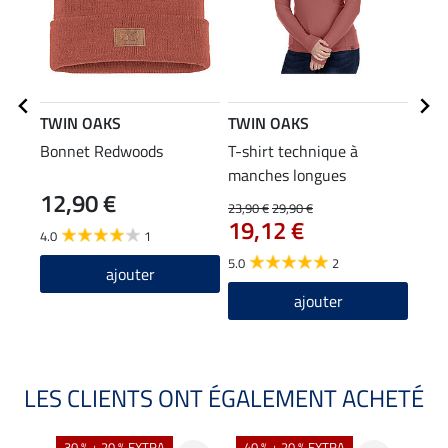
TWIN OAKS
TWIN OAKS
TWI
Bonnet Redwoods
T-shirt technique à
Pant
manches longues
hive
12,90 €
11
Squamish
23,90 €
29,90 €
19,12 €
4.0
1
4.8
5.0
2
ajouter
ajouter
LES CLIENTS ONT ÉGALEMENT ACHETÉ
30 % + 20 % EXTRA
40 % + 20 % EXTRA
20 %