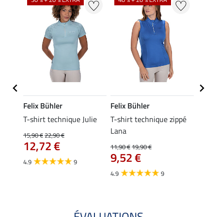
Felix Bühler
Felix Bühler
Felix
essa
T-shirt technique Julie
T-shirt technique zippé
Polo 
Lana
15,90 €
22,90 €
15,90 
12,72 €
12,
11,90 €
19,90 €
9,52 €
4.9
9
4.7
4.9
9
ÉVALUATIONS