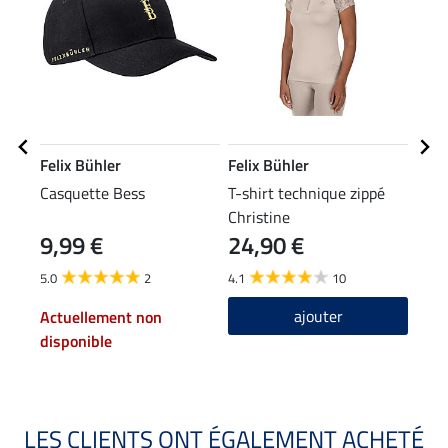
Felix Bühler
Felix Bühler
Feli
Casquette Bess
T-shirt technique zippé
Vest
Christine
Perf
9,99 €
24,90 €
34
5.0
2
4.1
10
4.3
ajouter
Actuellement non
disponible
LES CLIENTS ONT ÉGALEMENT ACHETÉ