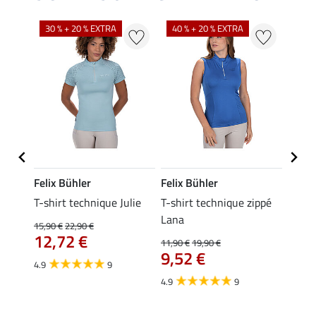
30 % + 20 % EXTRA
40 % + 20 % EXTRA
20 %
Felix Bühler
Felix Bühler
Felix
ia
T-shirt technique Julie
T-shirt technique zippé
Polo 
Lana
15,90 €
22,90 €
15,90 
12,72 €
12,
11,90 €
19,90 €
9,52 €
4.9
9
4.7
4.9
9