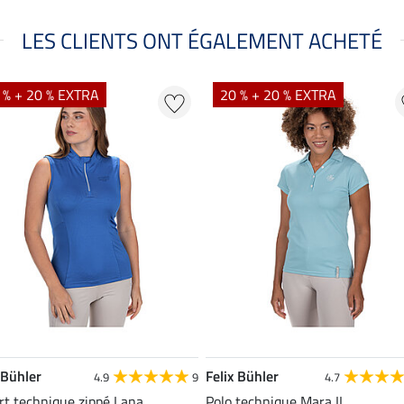
LES CLIENTS ONT ÉGALEMENT ACHETÉ
 % + 20 % EXTRA
20 % + 20 % EXTRA
 Bühler
Felix Bühler
4.9
9
4.7
rt technique zippé Lana
Polo technique Mara II