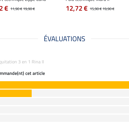
2 €
12,72 €
11,90 €
19,90 €
15,90 €
19,90 €
ÉVALUATIONS
équitation 3 en 1 Rina II
commande(nt) cet article