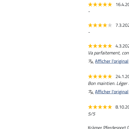
16.4.
-
7.3.2
-
4.3.2
Va parfaitement, conv
Afficher l'original
24.1.
Bon maintien. Léger à
Afficher l'original
8.10.
5/5
Krämer Pferdesport 