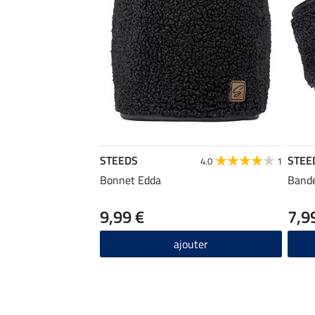
STEEDS
STEE
4.0
1
Bonnet Edda
Band
9,99 €
7,9
ajouter