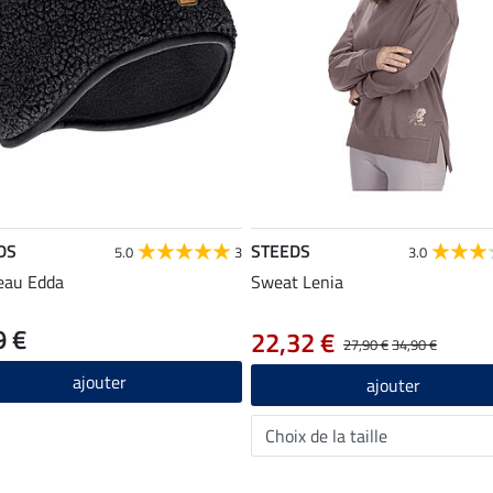
DS
STEEDS
5.0
3
3.0
eau Edda
Sweat Lenia
9 €
22,32 €
27,90 €
34,90 €
ajouter
ajouter