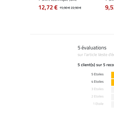
12,72 €
9,5
0 €
19,90 €
15,90 €
22,90 €
5 évaluations
sur l'article Veste d'
5 client(s) sur 5 re
5 Etoiles
4 Etoiles
3 Etoiles
2 Etoiles
1 Etoile