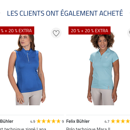
LES CLIENTS ONT ÉGALEMENT ACHETÉ
 % + 20 % EXTRA
20 % + 20 % EXTRA
 Bühler
Felix Bühler
4.9
9
4.7
rt technique zippé Lana
Polo technique Mara II