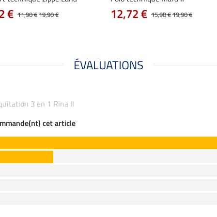
2 €
12,72 €
11,90 €
19,90 €
15,90 €
19,90 €
ÉVALUATIONS
équitation 3 en 1 Rina II
commande(nt) cet article