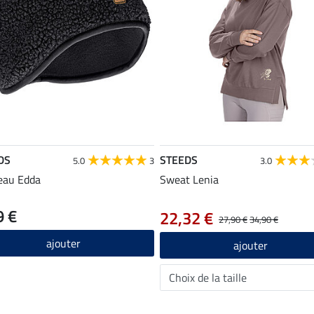
DS
STEEDS
5.0
3
3.0
eau Edda
Sweat Lenia
9 €
22,32 €
27,90 €
34,90 €
ajouter
ajouter