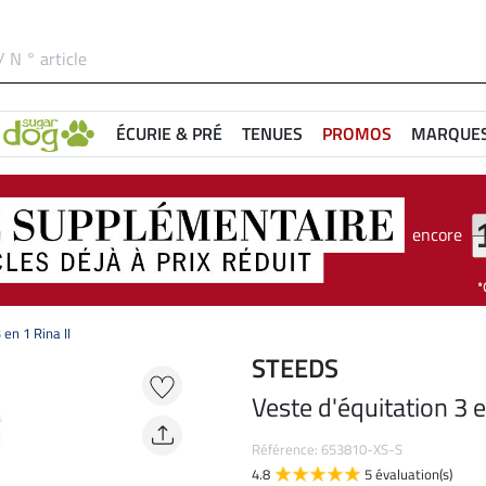
ÉCURIE & PRÉ
TENUES
PROMOS
MARQUE
encore
 en 1 Rina II
STEEDS
Veste d'équitation 3 e
Référence: 653810-XS-S
4.8
5 évaluation(s)