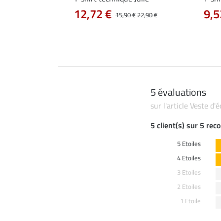
12,72 €
9,5
14,90 €
15,90 €
22,90 €
5 évaluations
sur l'article Veste d'
5 client(s) sur 5 re
5 Etoiles
4 Etoiles
3 Etoiles
2 Etoiles
1 Etoile