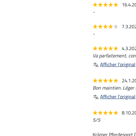
16.4.
-
7.3.2
-
4.3.2
Va parfaitement, conv
Afficher l'original
24.1.
Bon maintien. Léger à
Afficher l'original
8.10.
5/5
Krämer Pferdesport 