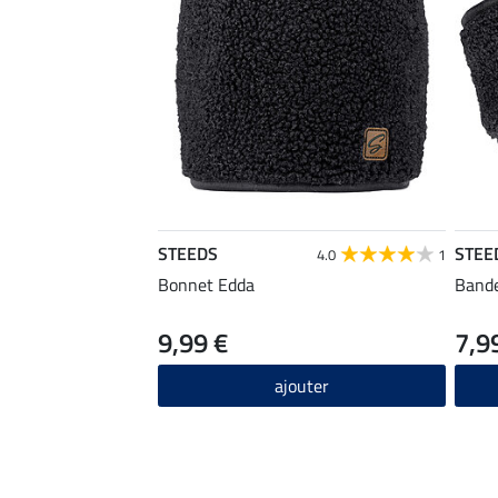
STEEDS
STEE
4.0
1
Bonnet Edda
Band
9,99 €
7,9
ajouter