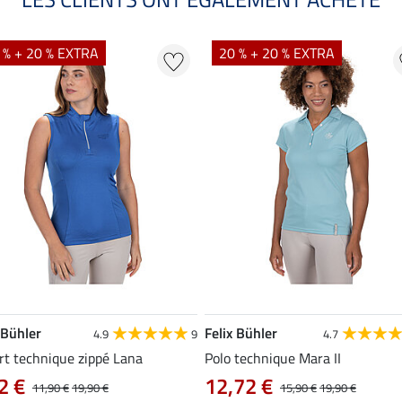
 % + 20 % EXTRA
20 % + 20 % EXTRA
 Bühler
Felix Bühler
4.9
9
4.7
rt technique zippé Lana
Polo technique Mara II
2 €
12,72 €
11,90 €
19,90 €
15,90 €
19,90 €