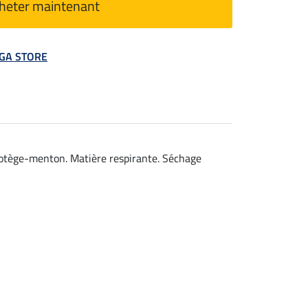
heter maintenant
MEGA STORE
rotège-menton. Matière respirante. Séchage