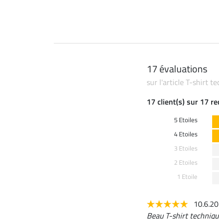
17 évaluations
sur l'article T-shirt
17 client(s) sur 17 r
5 Etoiles
4 Etoiles
3 Etoiles
2 Etoiles
1 Etoile
10.6.2
Beau T-shirt techniqu