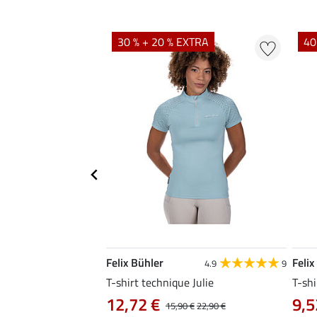
EXTRA
30 % + 20 % EXTRA
40
Felix Bühler
Felix
4.8
34
4.9
9
livia
T-shirt technique Julie
T-shi
12,72 €
9,5
0 €
19,90 €
15,90 €
22,90 €