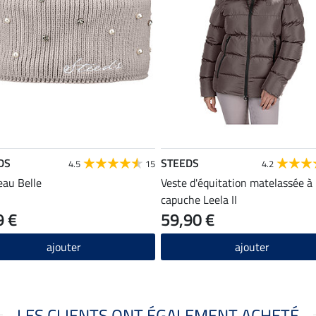
DS
STEEDS
4.5
15
4.2
au Belle
Veste d'équitation matelassée à
capuche Leela II
9 €
59,90 €
ajouter
ajouter
LES CLIENTS ONT ÉGALEMENT ACHETÉ