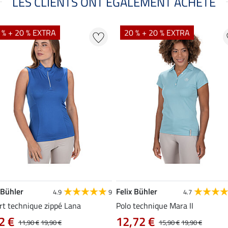
LES CLIENTS ONT ÉGALEMENT ACHETÉ
 % + 20 % EXTRA
20 % + 20 % EXTRA
 Bühler
Felix Bühler
4.9
9
4.7
rt technique zippé Lana
Polo technique Mara II
2 €
12,72 €
11,90 €
19,90 €
15,90 €
19,90 €