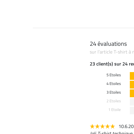
24 évaluations
sur l'article T-shirt
23 client(s) sur 24 r
5 Etoiles
4 Etoiles
3 Etoiles
2 Etoiles
1 Etoile
10.6.2
Joli T-shirt technique