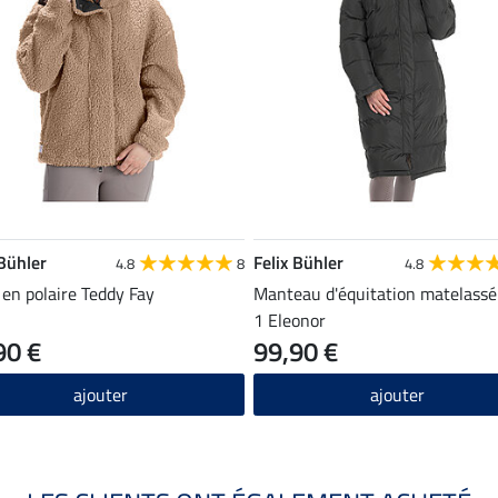
 Bühler
Felix Bühler
4.8
8
4.8
 en polaire Teddy Fay
Manteau d'équitation matelassé
1 Eleonor
90 €
99,90 €
ajouter
ajouter