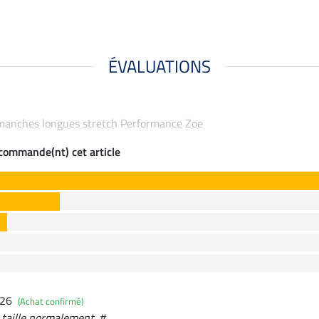
ÉVALUATIONS
 à manches longues stretch Performance Zoe
ecommande(nt) cet article
026
(Achat confirmé)
, taille normalement. #