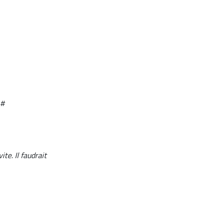
 #
te. Il faudrait