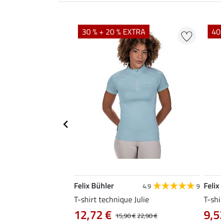
EXTRA
30 % + 20 % EXTRA
40
Felix Bühler
Felix
4.8
34
4.9
9
livia
T-shirt technique Julie
T-shi
12,72 €
9,5
0 €
19,90 €
15,90 €
22,90 €