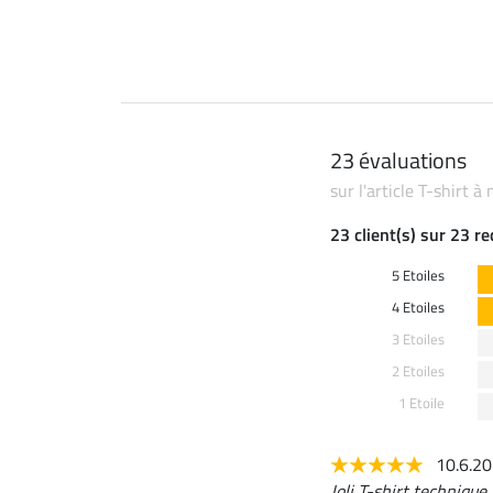
23 évaluations
sur l'article T-shirt
23 client(s) sur 23 r
5 Etoiles
4 Etoiles
3 Etoiles
2 Etoiles
1 Etoile
10.6.2
Joli T-shirt technique