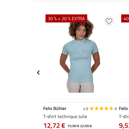
EXTRA
30 % + 20 % EXTRA
40
Felix Bühler
Felix
5.0
11
4.9
9
e Ida
T-shirt technique Julie
T-shi
12,72 €
9,5
14,90 €
15,90 €
22,90 €