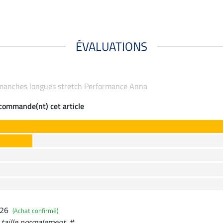
ÉVALUATIONS
 à manches longues stretch Performance Anna
ecommande(nt) cet article
026
(Achat confirmé)
, taille normalement. #