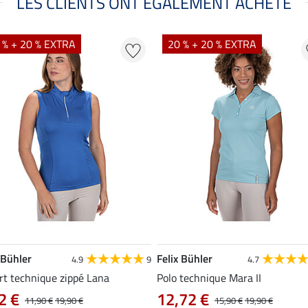
LES CLIENTS ONT ÉGALEMENT ACHETÉ
 % + 20 % EXTRA
20 % + 20 % EXTRA
 Bühler
Felix Bühler
4.9
9
4.7
rt technique zippé Lana
Polo technique Mara II
2 €
12,72 €
11,90 €
19,90 €
15,90 €
19,90 €