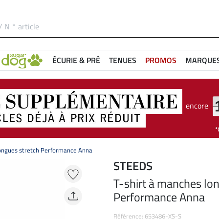
ÉCURIE & PRÉ
TENUES
PROMOS
MARQUE
encore
longues stretch Performance Anna
STEEDS
T-shirt à manches lo
Performance Anna
Référence: 653486-XS-S