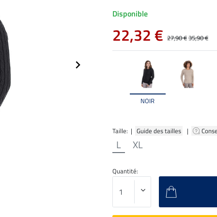
Disponible
22,32 €
27,90 €
35,90 €
NOIR
Taille: |
Guide des tailles
|
Conse
L
XL
Quantité: