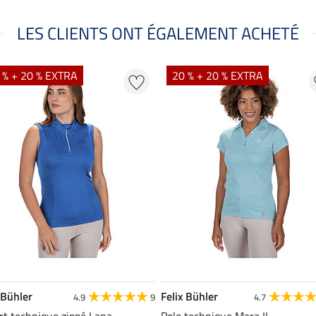
LES CLIENTS ONT ÉGALEMENT ACHETÉ
 % + 20 % EXTRA
20 % + 20 % EXTRA
 Bühler
Felix Bühler
4.9
9
4.7
rt technique zippé Lana
Polo technique Mara II