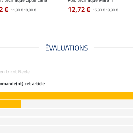
2 €
12,72 €
11,90 €
19,90 €
15,90 €
19,90 €
ÉVALUATIONS
 en tricot Neele
ommande(nt) cet article