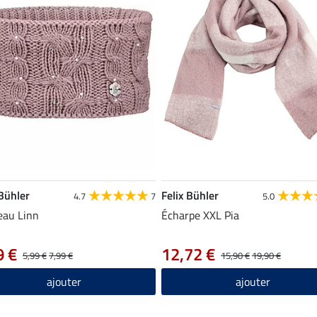
 Bühler
Felix Bühler
4.7
7
5.0
eau Linn
Écharpe XXL Pia
9 €
12,72 €
5,99 €
7,99 €
15,90 €
19,90 €
ajouter
ajouter