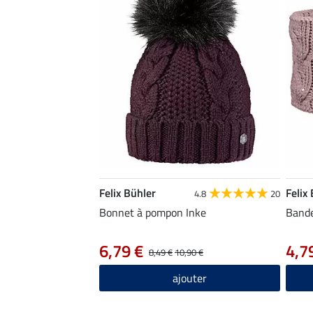
Felix Bühler
Felix
4.8
20
Bonnet à pompon Inke
Band
6,79 €
4,7
8,49 €
10,90 €
ajouter