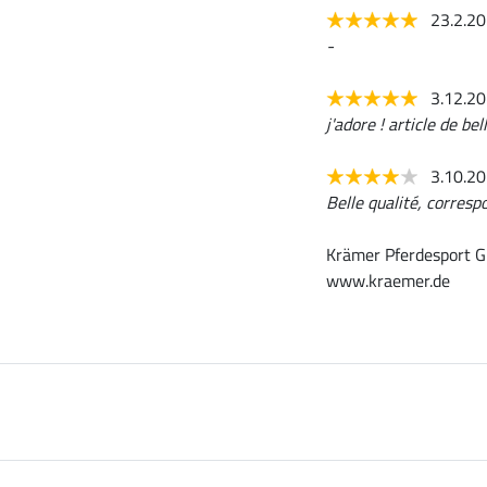
23.2.2
-
3.12.2
j'adore ! article de be
3.10.2
Belle qualité, corresp
Krämer Pferdesport G
www.kraemer.de