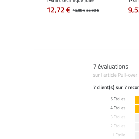
12,72 €
9,5
0 €
19,90 €
15,90 €
22,90 €
7 évaluations
sur l'article Pull-over
7 client(s) sur 7 rec
5 Etoiles
4 Etoiles
3 Etoiles
2 Etoiles
1 Etoile