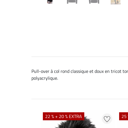
Pull-over à col rond classique et doux en tricot to
polyacrylique.
22 % + 20 % EXTRA
25 