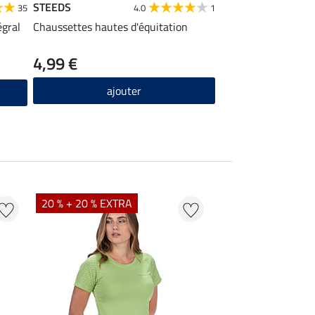
STEEDS
35
4.0
1
égral
Chaussettes hautes d'équitation
4,99 €
ajouter
20 % + 20 % EXTRA
20 % + 20 % EXTR