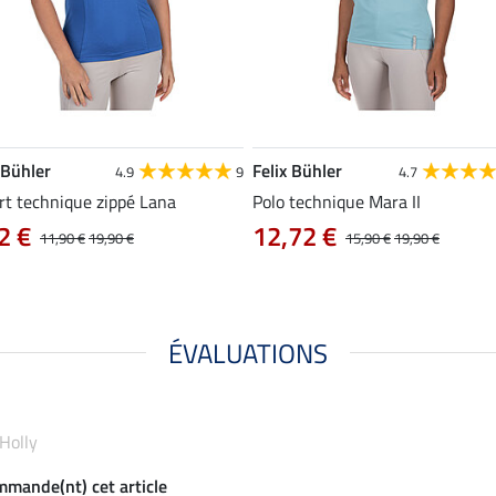
 Bühler
Felix Bühler
4.9
9
4.7
rt technique zippé Lana
Polo technique Mara II
2 €
12,72 €
11,90 €
19,90 €
15,90 €
19,90 €
ÉVALUATIONS
 Holly
ommande(nt) cet article