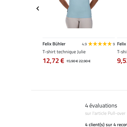
Felix Bühler
Felix
4.8
25
4.9
9
e Tessa
T-shirt technique Julie
T-shi
12,72 €
9,5
14,90 €
15,90 €
22,90 €
4 évaluations
sur l'article Pull-over
4 client(s) sur 4 rec