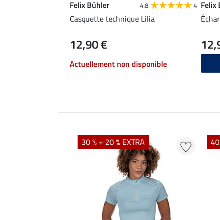
Felix Bühler
Felix
4.8
4
Casquette technique Lilia
Échar
12,90 €
12,
Actuellement non disponible
EXTRA
30 % + 20 % EXTRA
40