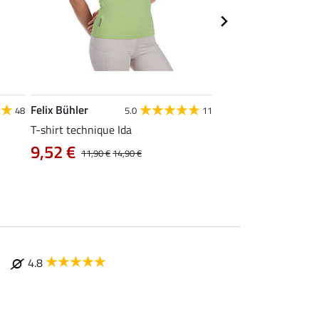
Felix Bühler
STONEDEEK
48
5.0
11
4
T-shirt technique Ida
Débardeur femme Te
9,52 €
9,52 €
11,90 €
14,90 €
11,90 €
14,9
4.8