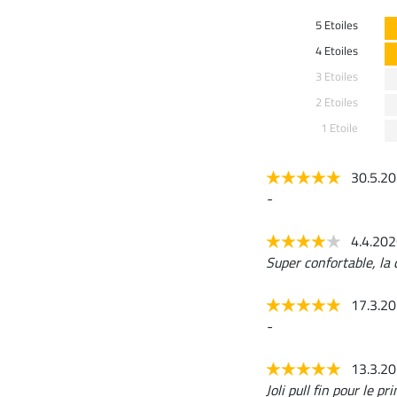
5 Etoiles
4 Etoiles
3 Etoiles
2 Etoiles
1 Etoile
30.5.2
-
4.4.20
Super confortable, la 
17.3.2
-
13.3.2
Joli pull fin pour le p