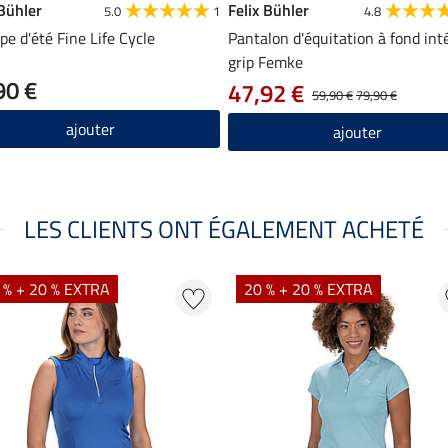
 Bühler
Felix Bühler
5.0
1
4.8
pe d'été Fine Life Cycle
Pantalon d'équitation à fond int
grip Femke
90 €
47,92 €
59,90 €
79,90 €
ajouter
ajouter
LES CLIENTS ONT ÉGALEMENT ACHETÉ
 % + 20 % EXTRA
20 % + 20 % EXTRA