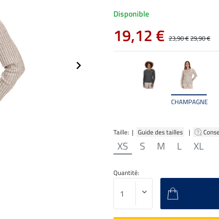
Disponible
19,12 €
23,90 €
29,90 €
CHAMPAGNE
Taille: |
Guide des tailles
|
Conse
XS
S
M
L
XL
Quantité: