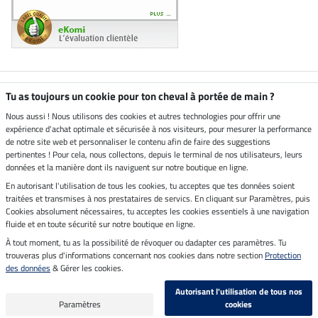
Boutique climatiquement
Tu as toujours un cookie pour ton cheval à portée de main ?
neutre
Nous aussi ! Nous utilisons des cookies et autres technologies pour offrir une
expérience d'achat optimale et sécurisée à nos visiteurs, pour mesurer la performance
Livraison par
de notre site web et personnaliser le contenu afin de faire des suggestions
pertinentes ! Pour cela, nous collectons, depuis le terminal de nos utilisateurs, leurs
données et la manière dont ils naviguent sur notre boutique en ligne.
En autorisant l'utilisation de tous les cookies, tu acceptes que tes données soient
Paiement sécurisé
traitées et transmises à nos prestataires de servics. En cliquant sur Paramètres, puis
Cookies absolument nécessaires, tu acceptes les cookies essentiels à une navigation
fluide et en toute sécurité sur notre boutique en ligne.
À tout moment, tu as la possibilité de révoquer ou dadapter ces paramètres. Tu
Mentions légales
trouveras plus d'informations concernant nos cookies dans notre section
Protection
des données
& Gérer les cookies.
Dernière actualisation le 06.08.2026 à 14:39
Autorisant l'utilisation de tous nos
Tous les prix s'entendent TVA incluse et
frais de port en sus
Paramètres
cookies