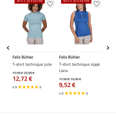
30 % + 20 % EXTRA
40 % + 20 % EXTRA
20 %
Felix Bühler
Felix Bühler
Felix
essa
T-shirt technique Julie
T-shirt technique zippé
Polo 
Lana
15,90 €
22,90 €
15,90 
12,72 €
12,
11,90 €
19,90 €
9,52 €
4.9
9
4.7
4.9
9