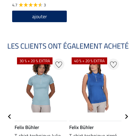
4.7
3
ajouter
LES CLIENTS ONT ÉGALEMENT ACHETÉ
30 % + 20 % EXTRA
40 % + 20 % EXTRA
20 %
Felix Bühler
Felix Bühler
Felix
ia
T-shirt technique Julie
T-shirt technique zippé
Polo 