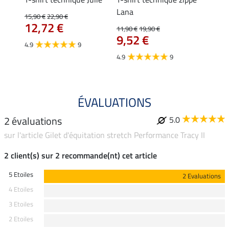
Lana
15,90 €
22,90 €
15,90 
12,72 €
12,
11,90 €
19,90 €
9,52 €
4.9
9
4.7
4.9
9
ÉVALUATIONS
2 évaluations
5.0
sur l'article Gilet d'équitation stretch Performance Tracy II
2 client(s) sur 2 recommande(nt) cet article
5 Etoiles
2 Evaluations
4 Etoiles
3 Etoiles
2 Etoiles