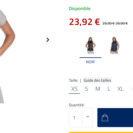
Disponible
23,92 €
29,90 €
39,90 €
NOIR
Taille: |
Guide des tailles
XS
S
M
L
XL
Quantité: