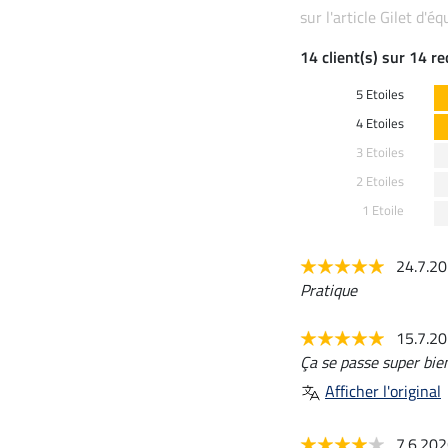
sur l'article Gilet d'é
14 client(s) sur 14 r
5 Etoiles
4 Etoiles
3 Etoiles
2 Etoiles
1 Etoile
24.7.2
Pratique
15.7.2
Ça se passe super bien
Afficher l'original
7.6.20