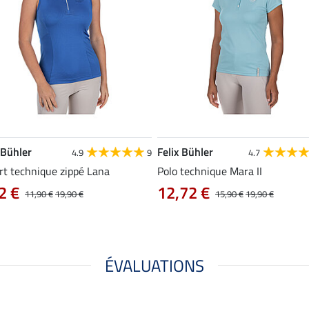
 Bühler
Felix Bühler
4.9
9
4.7
rt technique zippé Lana
Polo technique Mara II
2 €
12,72 €
11,90 €
19,90 €
15,90 €
19,90 €
ÉVALUATIONS