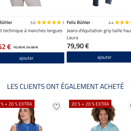
 Bühler
Felix Bühler
5.0
1
4.4
rt technique à manches longues
Jeans d'équitation grip taille ha
Laura
79,90 €
52 €
16,90 €
24,90 €
ajouter
ajouter
LES CLIENTS ONT ÉGALEMENT ACHETÉ
 % + 20 % EXTRA
20 % + 20 % EXTRA