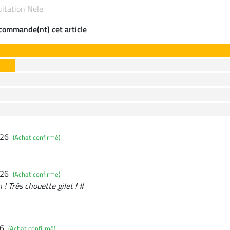
quitation Nele
ecommande(nt) cet article
026
(Achat confirmé)
026
(Achat confirmé)
 ! Très chouette gilet ! #
26
(Achat confirmé)