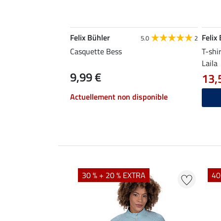
Felix Bühler
Felix
5.0
2
Casquette Bess
T-shi
Laila
9,99 €
13,
Actuellement non disponible
EXTRA
30 % + 20 % EXTRA
40