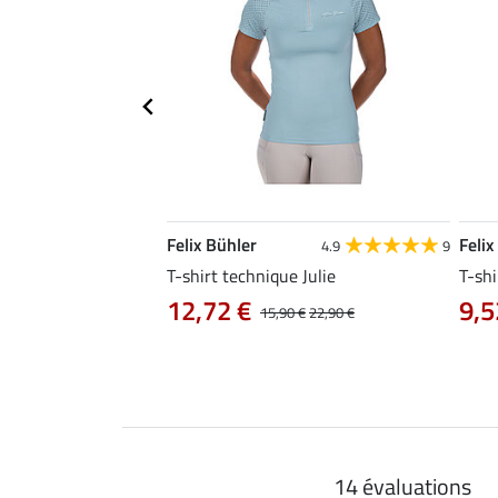
Felix Bühler
Felix
4.8
25
4.9
9
e Tessa
T-shirt technique Julie
T-shi
12,72 €
9,5
14,90 €
15,90 €
22,90 €
14 évaluations