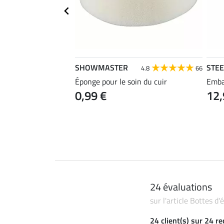
SHOWMASTER
STE
4.7
78
4.8
66
Éponge pour le soin du cuir
Emba
0,99 €
12,
24 évaluations
sur l'article Bottes d
24 client(s) sur 24 r