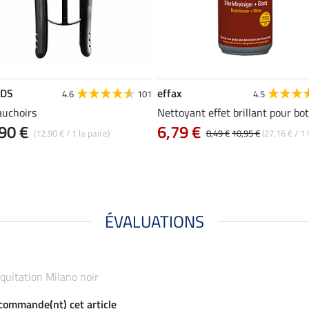
EDS
effax
4.6
101
4.5
uchoirs
Nettoyant effet brillant pour bo
90 €
6,79 €
(12,90 € / 1 la paire)
8,49 €
10,95 €
(27,16 € / 1 l
ÉVALUATIONS
'équitation Milano noir
ecommande(nt) cet article