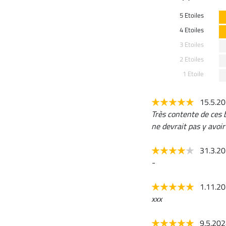
5 Etoiles
4 Etoiles
3 Etoiles
2 Etoiles
1 Etoile
15.5.2
Très contente de ces bo
ne devrait pas y avoi
31.3.2
-
1.11.2
xxx
9.5.20