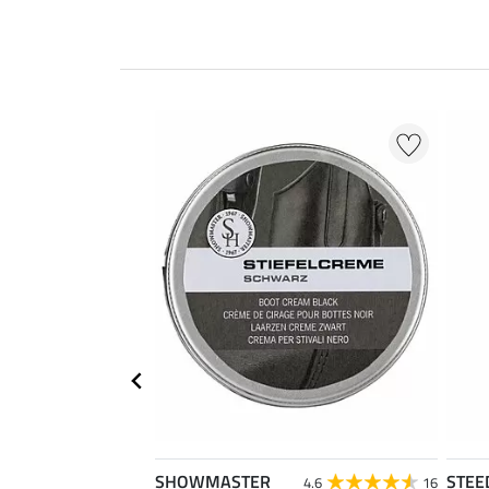
SHOWMASTER
STEE
4.6
16