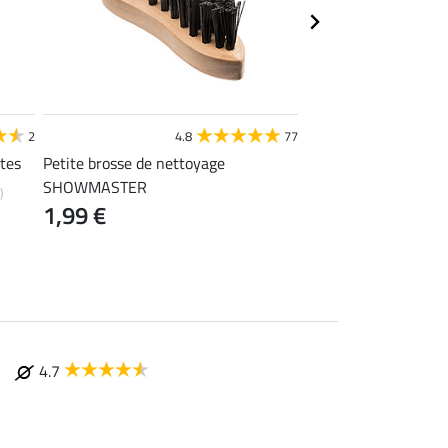
STEEDS
2
4.8
77
4
ttes
Petite brosse de nettoyage
Sac à bottes
14,90 €
SHOWMASTER
)
1,99 €
4.7