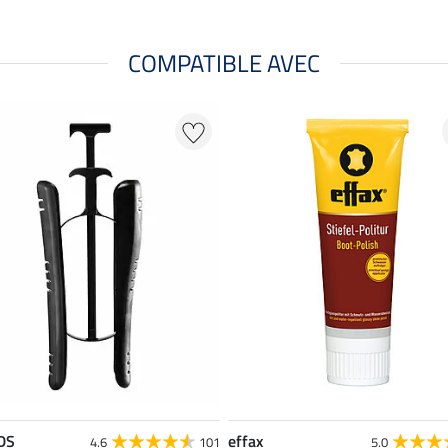
COMPATIBLE AVEC
DS
effax
4.6
101
5.0