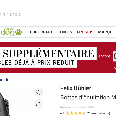
ÉCURIE & PRÉ
TENUES
PROMOS
MARQUE
encore
o noir
Felix Bühler
Bottes d'équitation M
Référence: 740453-36-S
4.7
24 évaluation(s)