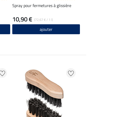
Spray pour fermetures à glissière
Éponge brillance pou
10,90 €
3,99 €
(72,67 € / 1 l)
ajouter
ajou