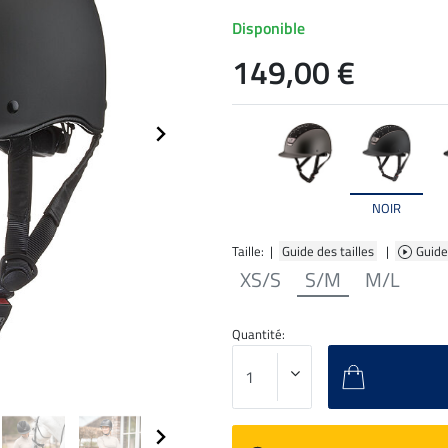
Disponible
149,00 €
NOIR
Taille: |
Guide des tailles
|
Guide
XS/S
S/M
M/L
Quantité: