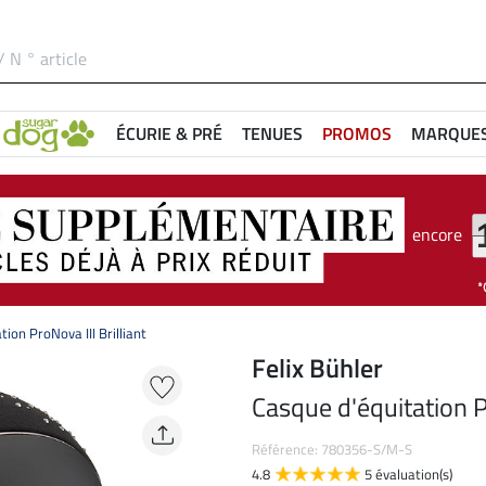
ÉCURIE & PRÉ
TENUES
PROMOS
MARQUE
encore
ion ProNova III Brilliant
Felix Bühler
Casque d'équitation Pr
Référence: 780356-S/M-S
4.8
5 évaluation(s)