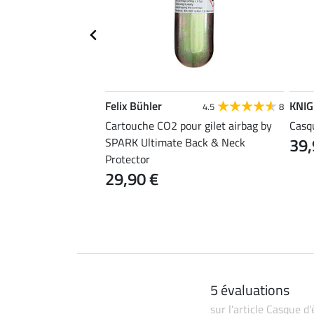
E
Felix Bühler
KNI
4.5
11
4.5
8
Cartouche CO2 pour gilet airbag by
Casq
39,
SPARK Ultimate Back & Neck
Protector
29,90 €
5 évaluations
sur l'article Casque d'