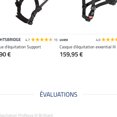
GHTSBRIDGE
uvex
4.7
15
4.0
ue d'équitation Support
Casque d'équitation exxential II
90 €
159,95 €
ÉVALUATIONS
équitation ProNova III Brilliant