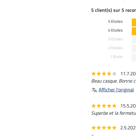
5 client(s) sur 5 rec
5 Etoiles
4 Etoiles
3 Etoiles
2 Etoiles
1 Etoile
11.7.2
Beau casque. Bonne c
Afficher l'original
15.5.2
Superbe et la fermetur
2.5.20
-