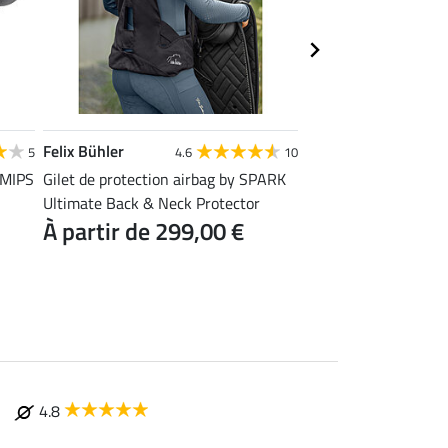
Felix Bühler
KNIGHTSBRIDGE
5
4.6
10
4
I MIPS
Gilet de protection airbag by SPARK
Sac pour casque
3,99 €
Ultimate Back & Neck Protector
À partir de 299,00 €
4.8