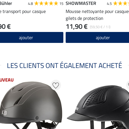
 Bühler
SHOWMASTER
4.8
15
4.5
e transport pour casque
Mousse nettoyante pour casque
gilets de protection
90 €
11,90 €
(59,50 € / 1 l)
ajouter
ajouter
LES CLIENTS ONT ÉGALEMENT ACHETÉ
UVEAU