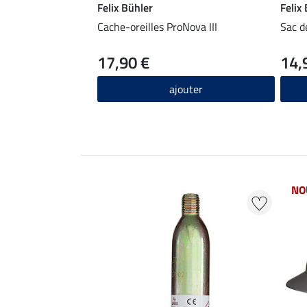
Felix Bühler
Felix
Cache-oreilles ProNova III
Sac d
17,90 €
14,
ajouter
NO