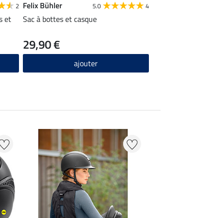
Felix Bühler
Felix Bühler
2
5.0
4
s et
Sac à bottes et casque
Sac à dos d'équitat
pour casque
29,90 €
34,90 €
ajouter
ajou