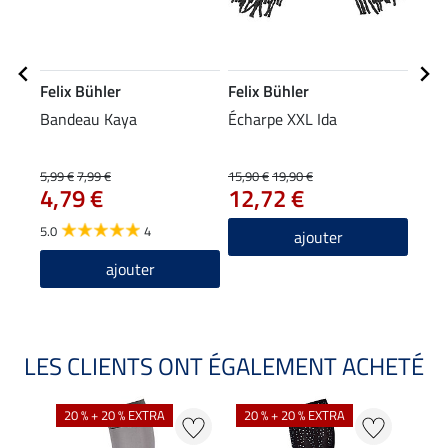
Felix Bühler
Felix Bühler
Feli
Bandeau Kaya
Écharpe XXL Ida
Legg
d'hi
CTS
5,99 €
7,99 €
15,90 €
19,90 €
64,90
4,79 €
12,72 €
51
5.0
4
4.0
ajouter
ajouter
LES CLIENTS ONT ÉGALEMENT ACHETÉ
NO
20 % + 20 % EXTRA
20 % + 20 % EXTRA