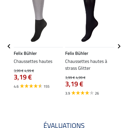
Felix Bühler
Felix Bühler
Kräm
Chaussettes hautes
Chaussettes hautes à
Petit
strass Glitter
3,99 €
4,99 €
0,49 €
3,19 €
À pa
3,99 €
4,99 €
3,19 €
0,3
4.6
155
3.9
26
4.9
ÉVALUATIONS