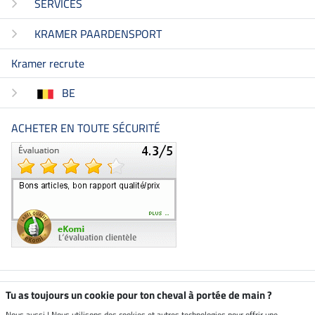
SERVICES
KRAMER PAARDENSPORT
Kramer recrute
BE
ACHETER EN TOUTE SÉCURITÉ
Boutique climatiquement
Tu as toujours un cookie pour ton cheval à portée de main ?
neutre
Nous aussi ! Nous utilisons des cookies et autres technologies pour offrir une