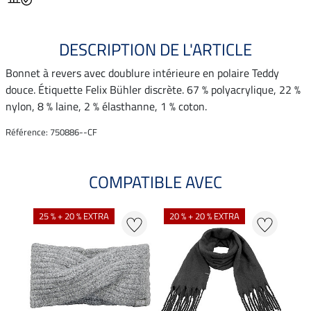
DESCRIPTION DE L'ARTICLE
Bonnet à revers avec doublure intérieure en polaire Teddy
douce. Étiquette Felix Bühler discrète. 67 % polyacrylique, 22 %
nylon, 8 % laine, 2 % élasthanne, 1 % coton.
Référence: 750886--CF
COMPATIBLE AVEC
25 % + 20 % EXTRA
20 % + 20 % EXTRA
18