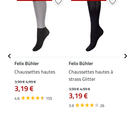
Felix Bühler
Felix Bühler
Kräm
es et
Chaussettes hautes
Chaussettes hautes à
Petit
strass Glitter
3,99 €
4,99 €
0,49 €
3,19 €
À pa
3,99 €
4,99 €
3,19 €
0,3
4.6
155
3.9
26
4.9