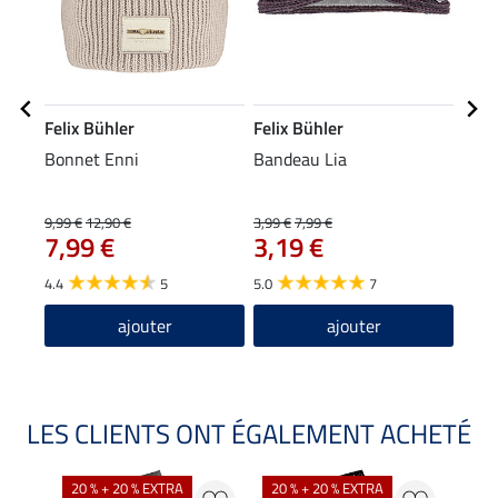
Felix Bühler
Felix Bühler
Feli
Bonnet Enni
Bandeau Lia
Chau
Argy
6,9
9,99 €
12,90 €
3,99 €
7,99 €
7,99 €
3,19 €
4.7
4.4
5
5.0
7
ajouter
ajouter
LES CLIENTS ONT ÉGALEMENT ACHETÉ
NO
20 % + 20 % EXTRA
20 % + 20 % EXTRA