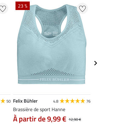
NOUVEAU
23 %
Felix Bühler
SHOWMASTER
50
4.8
76
4
Brassière de sport Hanne
Sac de pansage Cam
À partir de 9,99 €
À partir de 11
12,90 €