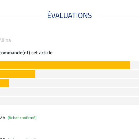
ÉVALUATIONS
Allina
ecommande(nt) cet article
026
(Achat confirmé)