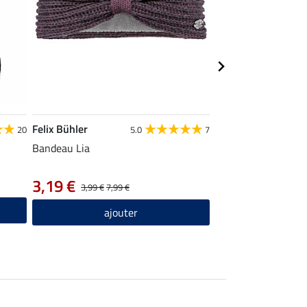
Felix Bühler
Felix Bühler
20
5.0
7
Bandeau Lia
Chaussettes hautes 
3,19 €
4,79 €
3,99 €
7,99 €
5,99 €
7,99
ajouter
ajou