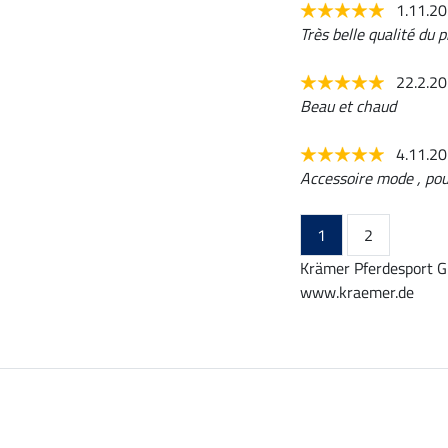
1.11.2
Très belle qualité du p
22.2.2
Beau et chaud
4.11.2
Accessoire mode , pour
1
2
Krämer Pferdesport G
www.kraemer.de