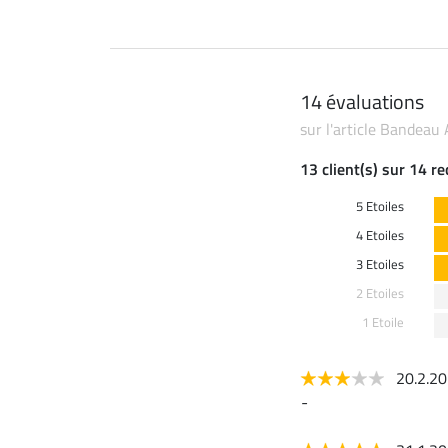
14 évaluations
sur l'article Bandeau 
13 client(s) sur 14 r
5 Etoiles
4 Etoiles
3 Etoiles
2 Etoiles
1 Etoile
20.2.2
-