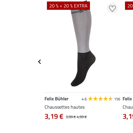
20 % + 20 % EXTRA
20
Felix Bühler
Felix
4.7
77
4.6
156
Cambridge
Chaussettes hautes
Chaus
 11,90 €
3,19 €
3,1
14,90 €
3,99 €
4,99 €