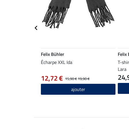
Felix Bühler
Felix
Écharpe XXL Ida
T-shi
Lara
24,
12,72 €
15,90 €
19,90 €
ajouter