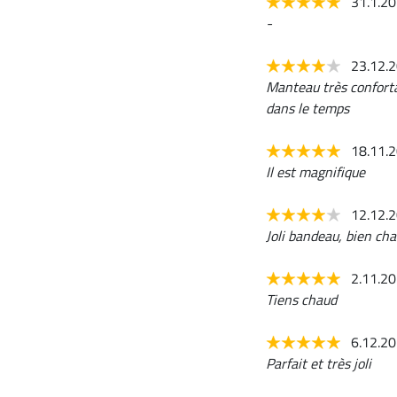
31.1.2
-
23.12.
Manteau très confortab
dans le temps
18.11.
Il est magnifique
12.12.
Joli bandeau, bien ch
2.11.2
Tiens chaud
6.12.2
Parfait et très joli