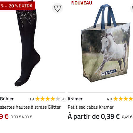
NOUVEAU
 % + 20 % EXTRA
 Bühler
Krämer
3.9
26
4.9
settes hautes à strass Glitter
Petit sac cabas Kramer
9 €
À partir de 0,39 €
3,99 €
4,99 €
0,49 €