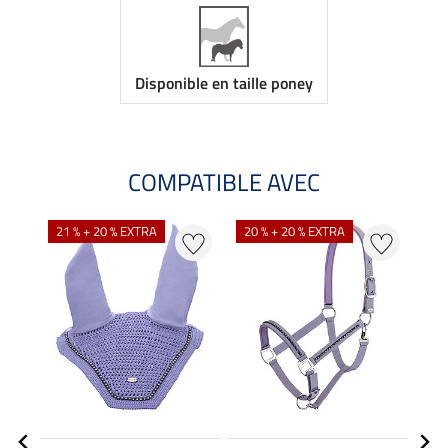
Disponible en taille poney
COMPATIBLE AVEC
21 % + 20 % EXTRA
20 % + 20 % EXTRA
25