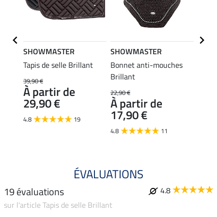
SHOWMASTER
SHOWMASTER
SHO
Tapis de selle Brillant
Bonnet anti-mouches
Licol 
Brillant
39,90 €
19,90 
À partir de
À pa
22,90 €
29,90 €
À partir de
15,
17,90 €
4.8
19
4.6
4.8
11
ÉVALUATIONS
19 évaluations
4.8
sur l'article Tapis de selle Brillant