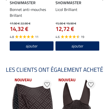
SHOWMASTER
SHOWMASTER
SHO
Bonnet anti-mouches
Licol Brilliant
Long
Brillant
anti
17,90 €
22,90 €
15,90 €
19,90 €
5,99 
14,32 €
12,72 €
4,7
4.8
11
4.6
19
4.3
ajouter
ajouter
LES CLIENTS ONT ÉGALEMENT ACHETÉ
NOUVEAU
NOUVEAU
NO