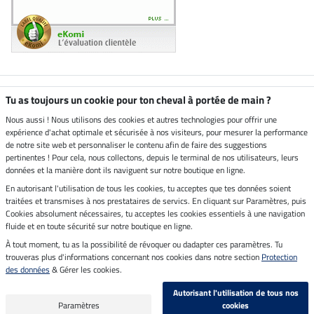
Boutique climatiquement
Tu as toujours un cookie pour ton cheval à portée de main ?
neutre
Nous aussi ! Nous utilisons des cookies et autres technologies pour offrir une
expérience d'achat optimale et sécurisée à nos visiteurs, pour mesurer la performance
Livraison par
de notre site web et personnaliser le contenu afin de faire des suggestions
pertinentes ! Pour cela, nous collectons, depuis le terminal de nos utilisateurs, leurs
données et la manière dont ils naviguent sur notre boutique en ligne.
En autorisant l'utilisation de tous les cookies, tu acceptes que tes données soient
Paiement sécurisé
traitées et transmises à nos prestataires de servics. En cliquant sur Paramètres, puis
Cookies absolument nécessaires, tu acceptes les cookies essentiels à une navigation
fluide et en toute sécurité sur notre boutique en ligne.
À tout moment, tu as la possibilité de révoquer ou dadapter ces paramètres. Tu
Mentions légales
trouveras plus d'informations concernant nos cookies dans notre section
Protection
des données
& Gérer les cookies.
Dernière actualisation le 07.08.2026 à 14:39
Autorisant l'utilisation de tous nos
Tous les prix s'entendent TVA incluse et
frais de port en sus
Paramètres
cookies