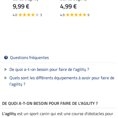
9,99 €
4,99 €
Agi
11,90 
4.0
3
4.9
9
9,5
Questions fréquentes
De quoi a-t-on besoin pour faire de l'agility ?
Quels sont les différents équipements à avoir pour faire de
l'agility ?
DE QUOI A-T-ON BESOIN POUR FAIRE DE L'AGILITY ?
L'agility
est un sport canin qui est une course d'obstacles pour