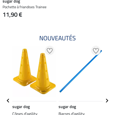
sugar dog
Pochette à friandises Trainee
11,90 €
NOUVEAUTÉS
20 %
sugar dog
sugar dog
sugar
Cônes d'agility
Barres d'agility
Jouet 